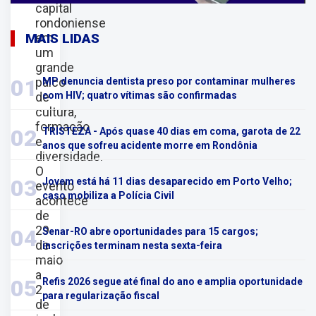
capital
rondoniense
em
MAIS LIDAS
um
grande
palco
01
MP denuncia dentista preso por contaminar mulheres
de
com HIV; quatro vítimas são confirmadas
cultura,
formação
02
TRISTEZA - Após quase 40 dias em coma, garota de 22
e
anos que sofreu acidente morre em Rondônia
diversidade.
O
03
Jovem está há 11 dias desaparecido em Porto Velho;
evento
caso mobiliza a Polícia Civil
acontece
de
29
04
Senar-RO abre oportunidades para 15 cargos;
de
inscrições terminam nesta sexta-feira
maio
a
05
Refis 2026 segue até final do ano e amplia oportunidade
2
para regularização fiscal
de