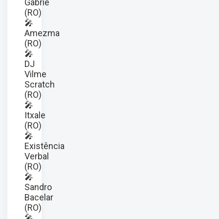
Gabriê
(RO)
🎤
Amezma
(RO)
🎤
DJ
Vilme
Scratch
(RO)
🎤
Itxale
(RO)
🎤
Existência
Verbal
(RO)
🎤
Sandro
Bacelar
(RO)
🎤