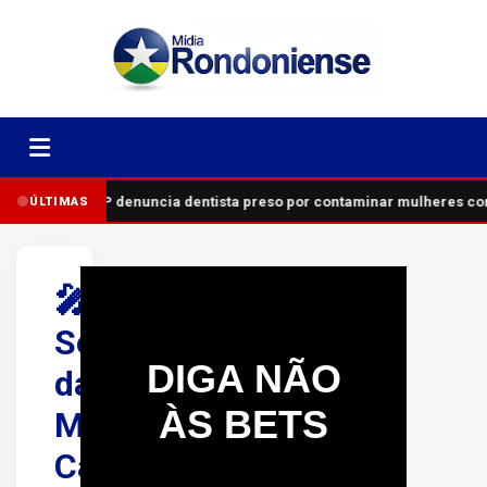
MP denuncia dentista preso por contaminar mulheres com
ÚLTIMAS
🎤
Semana
DIGA NÃO
da
ÀS BETS
Música
Casarão