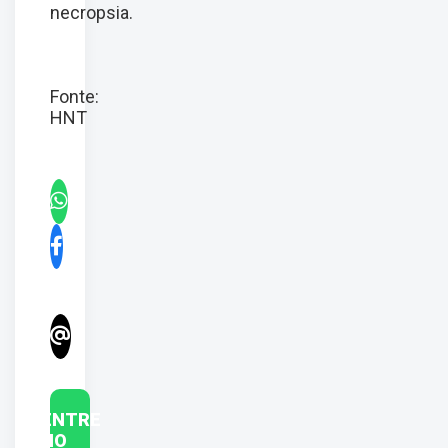
necropsia.
Fonte:
HNT
ENTRE
NO