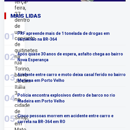
terça-
feira,
27,
MAIS LIDAS
dentro
de
um
01
PRF apreende mais de 1 tonelada de drogas em
conjunto
caminhão na BR-364
de
quitinetes
02
Após quase 30 anos de espera, asfalto chega ao bairro
na
Nova Esperança
rua
Torino,
bairro
03
Acidente entre carro e moto deixa casal ferido no bairro
Jardim
Mariana em Porto Velho
Itália
3,
04
Polícia encontra explosivos dentro de barco no rio
na
Madeira em Porto Velho
cidade
de
05
Cinco pessoas morrem em acidente entre carro e
Sinop,
carreta na BR-364 em RO
em
Mato