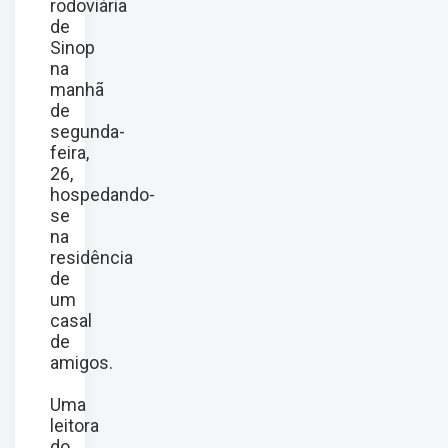
rodoviária
de
Sinop
na
manhã
de
segunda-
feira,
26,
hospedando-
se
na
residência
de
um
casal
de
amigos.
Uma
leitora
do