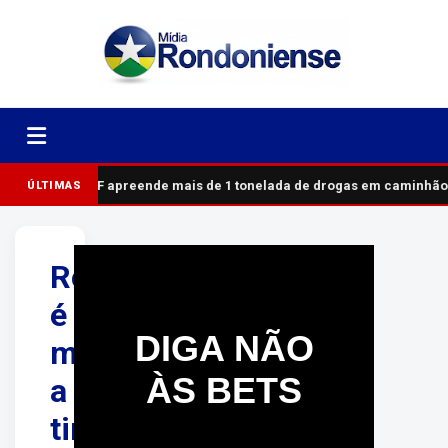
PRF apreende mais de 1 tonelada de drogas em caminhão
ÚLTIMAS
Rondoniense
é
DIGA NÃO
morto
ÀS BETS
a
tiros