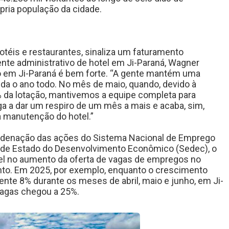
pria população da cidade.
otéis e restaurantes, sinaliza um faturamento
ente administrativo de hotel em Ji-Paraná, Wagner
o em Ji-Paraná é bem forte. ‘‘A gente mantém uma
da o ano todo. No mês de maio, quando, devido à
 da lotação, mantivemos a equipe completa para
a a dar um respiro de um mês a mais e acaba, sim,
a manutenção do hotel.”
rdenação das ações do Sistema Nacional de Emprego
a de Estado do Desenvolvimento Econômico (Sedec), o
el no aumento da oferta de vagas de empregos no
nto. Em 2025, por exemplo, enquanto o crescimento
nte 8% durante os meses de abril, maio e junho, em Ji-
vagas chegou a 25%.