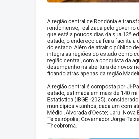
A região central de Rondônia é trans
rondoniense, realizada pelo governo 
que está a poucos dias da sua 13ª e
estado, o endereço da feira facilita 
do estado. Além de atrair o público d
integra as regiões do estado como c
região central, com a conquista da a
desempenho na abertura de novos ne
ficando atrás apenas da região Made
A região central é composta por Ji-P
estado, estimada em mais de 140 mil h
Estatística (IBGE -2025), considerado
municípios vizinhos, cada um com atr
Médici, Alvorada d’Oeste; Jaru; Nova B
Teixeirópolis; Governador Jorge Teixei
Theobroma.