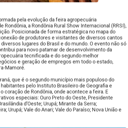
formada pela evolução da feira agropecuária
de Rondônia, a Rondônia Rural Show Internacional (RRSI),
dição. Posicionada de forma estratégica no mapa do
a conexão de produtores e visitantes de diversos cantos
e diversos lugares do Brasil e do mundo. O evento não só
ontribui para novo patamar de desenvolvimento da
gropecuária tecnificada e do segundo melhor
gócios e geração de empregos em todo o estado,
ira-Mamoré.
araná, que é o segundo município mais populoso do
abitantes pelo Instituto Brasileiro de Geografia e
 o coração de Rondônia, onde acontece a feira. E
ativos especiais: Ouro Preto do Oeste, Presidente
rasilândia d’Oeste; Urupá; Mirante da Serra;
ra; Urupá; Vale do Anari; Vale do Paraíso; Nova União e