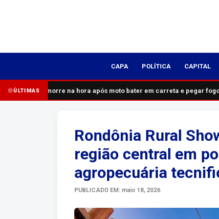
CAPA
POLÍTICA
CAPITAL
Homem morre na hora após moto bater em carreta e pegar fogo n
ÚLTIMAS
Rondônia Rural Show
região central em p
agropecuária tecnif
PUBLICADO EM: maio 18, 2026