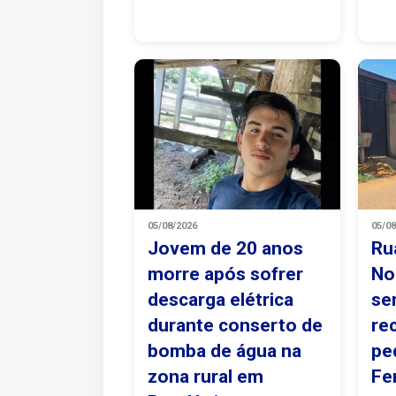
05/08/2026
05/0
Jovem de 20 anos
Ru
morre após sofrer
No
descarga elétrica
se
durante conserto de
re
bomba de água na
pe
zona rural em
Fe