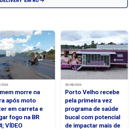
‘DELIVERY’ EM RO
8/2026
05/08/2026
mem morre na
Porto Velho recebe
ra após moto
pela primeira vez
ter em carreta e
programa de saúde
gar fogo na BR
bucal com potencial
4; VÍDEO
de impactar mais de