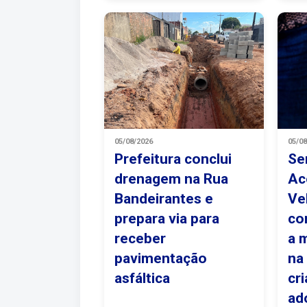
05/08/2026
05/0
Prefeitura conclui
Se
drenagem na Rua
Ac
Bandeirantes e
Ve
prepara via para
co
receber
a 
pavimentação
na
asfáltica
cr
ad