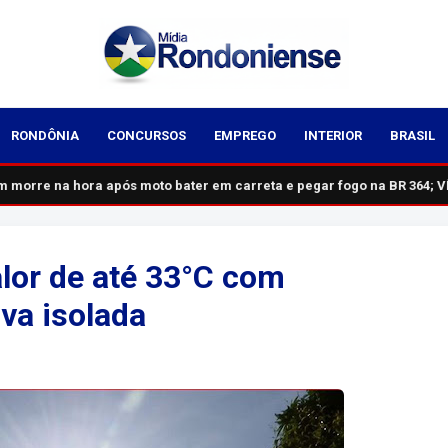
RONDÔNIA
CONCURSOS
EMPREGO
INTERIOR
BRASIL
orre na hora após moto bater em carreta e pegar fogo na BR 364; VÍ
alor de até 33°C com
va isolada