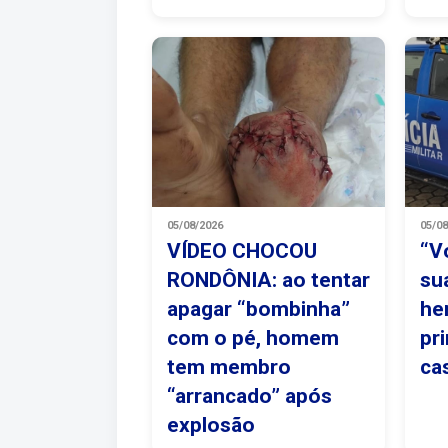
05/08/2026
05/0
VÍDEO CHOCOU
“V
RONDÔNIA: ao tentar
su
apagar “bombinha”
he
com o pé, homem
pr
tem membro
ca
“arrancado” após
explosão