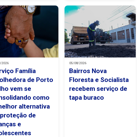
8/2026
05/08/2026
rviço Família
Bairros Nova
olhedora de Porto
Floresta e Socialista
lho vem se
recebem serviço de
nsolidando como
tapa buraco
melhor alternativa
 proteção de
ianças e
olescentes