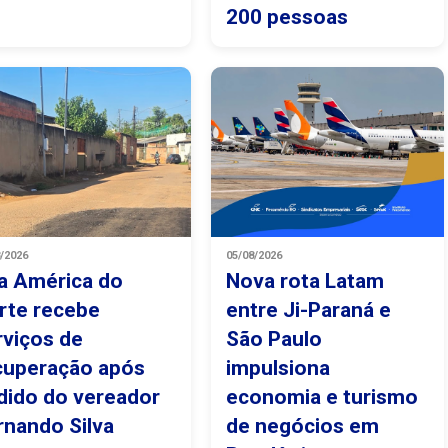
200 pessoas
8/2026
05/08/2026
a América do
Nova rota Latam
rte recebe
entre Ji-Paraná e
rviços de
São Paulo
cuperação após
impulsiona
dido do vereador
economia e turismo
rnando Silva
de negócios em