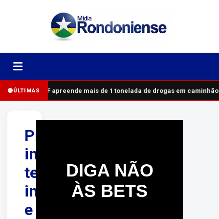
PRF apreende mais de 1 tonelada de drogas em caminhão
ÚLTIMAS
Previsão
indica
DIGA NÃO
tempo
ÀS BETS
instável
e