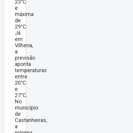
23°C
e
máxima
de
29°C.
Já
em
Vilhena,
a
previsão
aponta
temperaturas
entre
20°C
e
27°C.
No
município
de
Castanheiras,
a
mínima