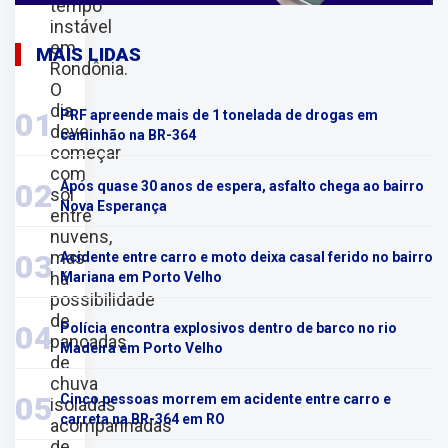
tempo
instável
em
MAIS LIDAS
Rondônia.
O
dia
01
PRF apreende mais de 1 tonelada de drogas em
deve
caminhão na BR-364
começar
com
02
Após quase 30 anos de espera, asfalto chega ao bairro
sol
Nova Esperança
entre
nuvens,
mas
03
Acidente entre carro e moto deixa casal ferido no bairro
há
Mariana em Porto Velho
possibilidade
de
04
Polícia encontra explosivos dentro de barco no rio
pancadas
Madeira em Porto Velho
de
chuva
05
Cinco pessoas morrem em acidente entre carro e
isoladas
carreta na BR-364 em RO
acompanhadas
de