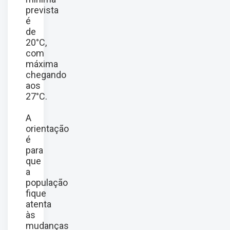
prevista
é
de
20°C,
com
máxima
chegando
aos
27°C.
A
orientação
é
para
que
a
população
fique
atenta
às
mudanças