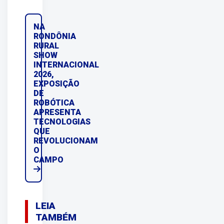
NA
RONDÔNIA
RURAL
SHOW
INTERNACIONAL
2026,
EXPOSIÇÃO
DE
ROBÓTICA
APRESENTA
TECNOLOGIAS
QUE
REVOLUCIONAM
O
CAMPO
LEIA
TAMBÉM