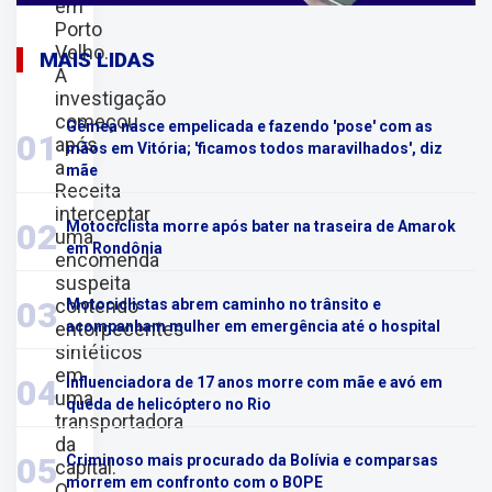
em
Porto
Velho.
MAIS LIDAS
A
investigação
começou
Gêmea nasce empelicada e fazendo 'pose' com as
01
após
mãos em Vitória; 'ficamos todos maravilhados', diz
a
mãe
Receita
interceptar
02
Motociclista morre após bater na traseira de Amarok
uma
em Rondônia
encomenda
suspeita
contendo
03
Motociclistas abrem caminho no trânsito e
entorpecentes
acompanham mulher em emergência até o hospital
sintéticos
em
04
Influenciadora de 17 anos morre com mãe e avó em
uma
queda de helicóptero no Rio
transportadora
da
05
Criminoso mais procurado da Bolívia e comparsas
capital.
morrem em confronto com o BOPE
O