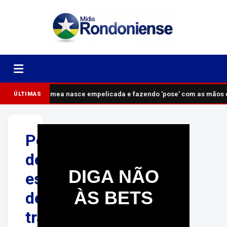
Gêmea nasce empelicada e fazendo 'pose' com as mãos em
ÚLTIMAS
Polícia
descobre
DIGA NÃO
esquema
ÀS BETS
de
tráfico