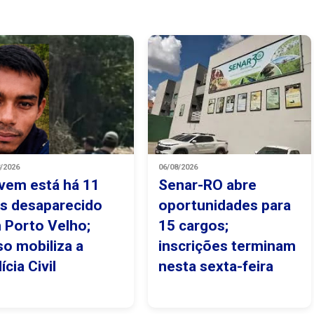
8/2026
06/08/2026
vem está há 11
Senar-RO abre
as desaparecido
oportunidades para
 Porto Velho;
15 cargos;
so mobiliza a
inscrições terminam
ícia Civil
nesta sexta-feira