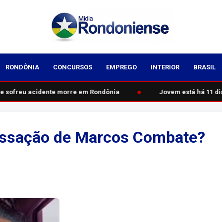
RONDÔNIA
CONCURSOS
EMPREGO
INTERIOR
BRASIL
●
e sofreu acidente morre em Rondônia
Jovem está há 11 dias
cassação de Marcos Combate?