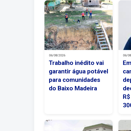
06/08/2026
06/0
Trabalho inédito vai
Em
garantir água potável
ca
para comunidades
de
do Baixo Madeira
de
R$
30