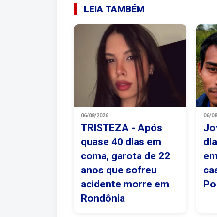
LEIA TAMBÉM
06/08/2026
06/0
TRISTEZA - Após
Jo
quase 40 dias em
di
coma, garota de 22
em
anos que sofreu
ca
acidente morre em
Pol
Rondônia