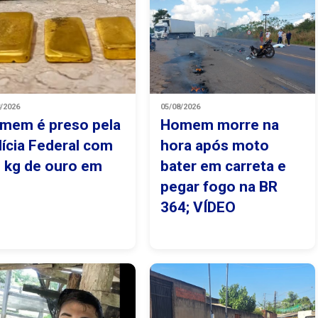
8/2026
05/08/2026
mem é preso pela
Homem morre na
lícia Federal com
hora após moto
2 kg de ouro em
bater em carreta e
O
pegar fogo na BR
364; VÍDEO