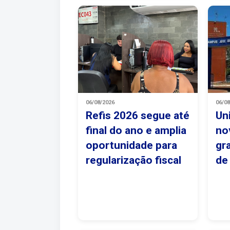
06/08/2026
06/0
Refis 2026 segue até
Uni
final do ano e amplia
no
oportunidade para
gr
regularização fiscal
de