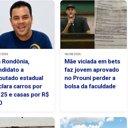
8/2026
06/08/2026
 Rondônia,
Mãe viciada em bets
ndidato a
faz jovem aprovado
putado estadual
no Prouni perder a
clara carros por
bolsa da faculdade
 25 e casas por R$
0