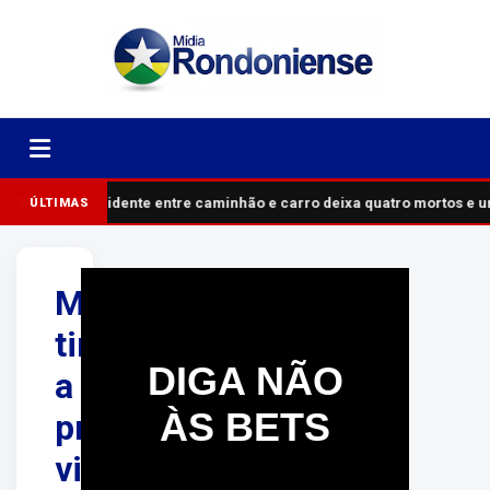
Acidente entre caminhão e carro deixa quatro mortos e 
ÚLTIMAS
Mulher
tira
DIGA NÃO
a
ÀS BETS
própria
vida