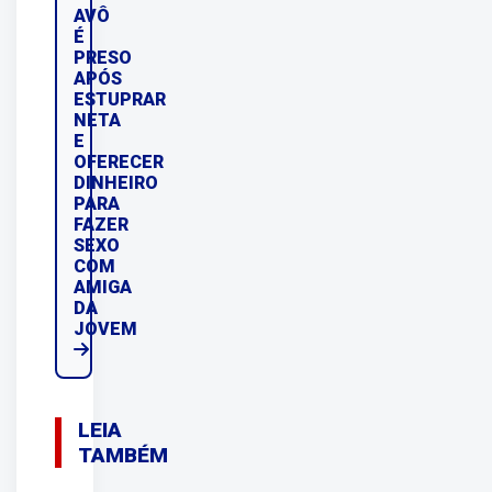
AVÔ
É
PRESO
APÓS
ESTUPRAR
NETA
E
OFERECER
DINHEIRO
PARA
FAZER
SEXO
COM
AMIGA
DA
JOVEM
LEIA
TAMBÉM