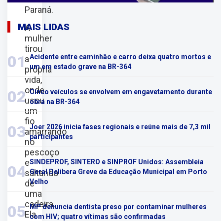
Paraná.
MAIS LIDAS
A
mulher
tirou
01
Acidente entre caminhão e carro deixa quatro mortos e
a
um em estado grave na BR-364
própria
vida,
onde
02
Cinco veículos se envolvem em engavetamento durante
usou
obra na BR-364
um
fio
03
Joer 2026 inicia fases regionais e reúne mais de 7,3 mil
amarrando
participantes
no
pescoço
e
SINDEPROF, SINTERO e SINPROF Unidos: Assembleia
04
saltando
Geral Delibera Greve da Educação Municipal em Porto
Velho
de
uma
cadeira.
05
MP denuncia dentista preso por contaminar mulheres
Ela
com HIV; quatro vítimas são confirmadas