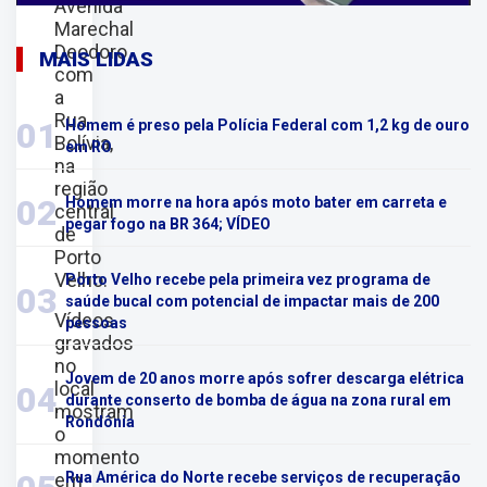
Avenida
Marechal
Deodoro
MAIS LIDAS
com
a
Rua
01
Homem é preso pela Polícia Federal com 1,2 kg de ouro
Bolívia,
em RO
na
região
02
Homem morre na hora após moto bater em carreta e
central
pegar fogo na BR 364; VÍDEO
de
Porto
Velho.
Porto Velho recebe pela primeira vez programa de
03
saúde bucal com potencial de impactar mais de 200
Vídeos
pessoas
gravados
no
Jovem de 20 anos morre após sofrer descarga elétrica
local
04
durante conserto de bomba de água na zona rural em
mostram
Rondônia
o
momento
em
Rua América do Norte recebe serviços de recuperação