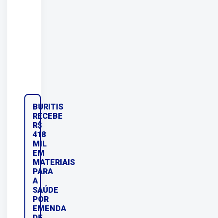
BURITIS
RECEBE
R$
418
MIL
EM
MATERIAIS
PARA
A
SAÚDE
POR
EMENDA
DE