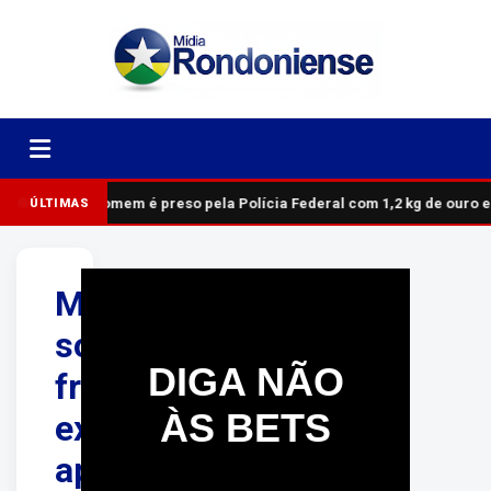
Homem é preso pela Polícia Federal com 1,2 kg de ouro 
ÚLTIMAS
Mulher
sofre
DIGA NÃO
fratura
ÀS BETS
exposta
após