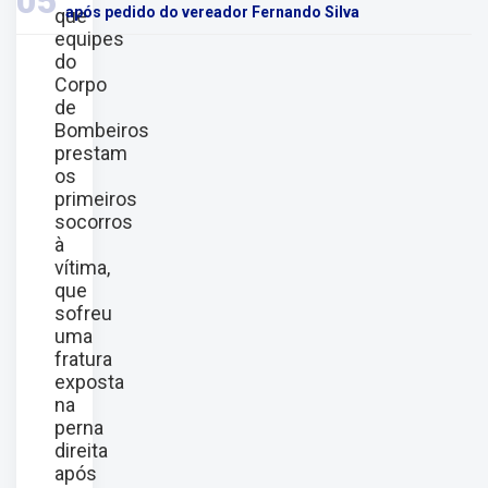
05
após pedido do vereador Fernando Silva
que
equipes
do
Corpo
de
Bombeiros
prestam
os
primeiros
socorros
à
vítima,
que
sofreu
uma
fratura
exposta
na
perna
direita
após