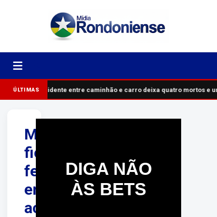
Acidente entre caminhão e carro deixa quatro mortos e 
ÚLTIMAS
Mulher
fica
DIGA NÃO
ferida
ÀS BETS
em
acidente