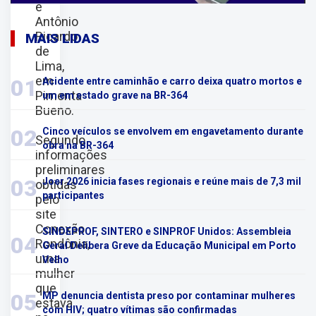
e
Antônio
Ricardo
MAIS LIDAS
de
Lima,
em
01
Acidente entre caminhão e carro deixa quatro mortos e
Pimenta
um em estado grave na BR-364
Bueno.
02
Cinco veículos se envolvem em engavetamento durante
Segundo
obra na BR-364
informações
preliminares
03
Joer 2026 inicia fases regionais e reúne mais de 7,3 mil
obtidas
participantes
pelo
site
Conexão
SINDEPROF, SINTERO e SINPROF Unidos: Assembleia
04
Rondônia,
Geral Delibera Greve da Educação Municipal em Porto
uma
Velho
mulher
que
05
MP denuncia dentista preso por contaminar mulheres
estava
com HIV; quatro vítimas são confirmadas