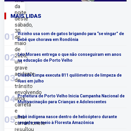
final
da
noite
MAIS LIDAS
deste
sábado,
30
01
Vizinho usa som de gatos brigando para “se vingar” de
de
bebê que chorava em Rondônia
maio
de
02
Léo Moraes entrega o que não conseguiram em anos
2026,
na educação de Porto Velho
um
grave
acidente
03
Cidade Limpa executa 811 quilômetros de limpeza de
de
ruas em julho
trânsito
envolvendo
04
Prefeitura de Porto Velho Inicia Campanha Nacional de
uma
Multivacinação para Crianças e Adolescentes
carreta
e
uma
05
Bebê indígena nasce dentro de helicóptero durante
caminhonete
resgate em meio à Floresta Amazônica
resultou