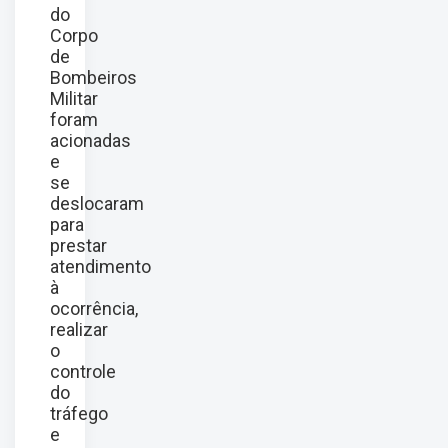
do
Corpo
de
Bombeiros
Militar
foram
acionadas
e
se
deslocaram
para
prestar
atendimento
à
ocorrência,
realizar
o
controle
do
tráfego
e