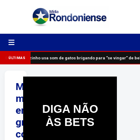
Vizinho usa som de gatos brigando para “se vingar” de 
ÚLTIMAS
Motorista
morre
DIGA NÃO
em
ÀS BETS
grave
colisão