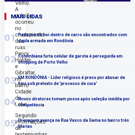
Velho.
A
colisão
MAIS LIDAS
ocorreu
no
cruzamento
01
Pedaços de boi dentro de carro são encontrados com
das
dupla armada em Rondônia
ruas
Percy
02
Colombiana furta celular de garota é perseguida em
Holder
shopping de Porto Velho
e
Gibraltar,
03
EM RONDÔNIA - Líder religioso é preso por abusar de
no
fiéis sob pretexto de 'processo de cura'
bairro
Cidade
do
04
Novos diretores tomam posse após seleção inédita por
Lobo.
competência
Segundo
05
Drenagem avança na Rua Vasco da Gama no bairro três
informações
Marias
de
testemunhas,