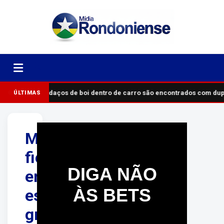
Pedaços de boi dentro de carro são encontrados com du
ÚLTIMAS
Motociclista
fica
DIGA NÃO
em
ÀS BETS
estado
grave