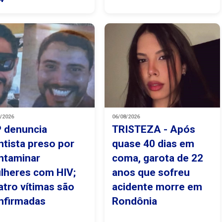
8/2026
06/08/2026
 denuncia
TRISTEZA - Após
ntista preso por
quase 40 dias em
ntaminar
coma, garota de 22
lheres com HIV;
anos que sofreu
atro vítimas são
acidente morre em
nfirmadas
Rondônia