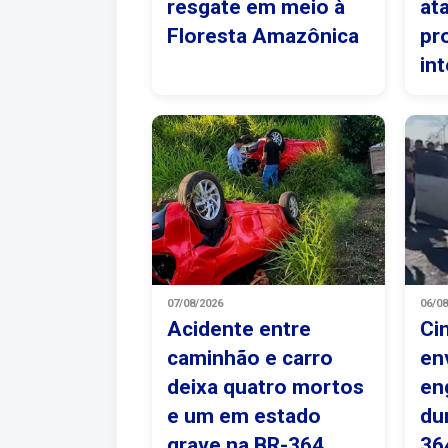
resgate em meio à
at
Floresta Amazônica
pr
in
07/08/2026
06/0
Acidente entre
Ci
caminhão e carro
en
deixa quatro mortos
en
e um em estado
du
grave na BR-364
36