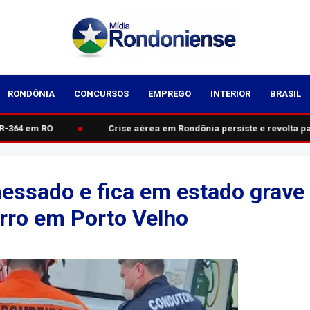
RONDÔNIA
CONCURSOS
EMPREGO
INTERIOR
BRASIL
●
-364 em RO
Crise aérea em Rondônia persiste e revolta pass
messado e fica em estado grave
rro em Porto Velho