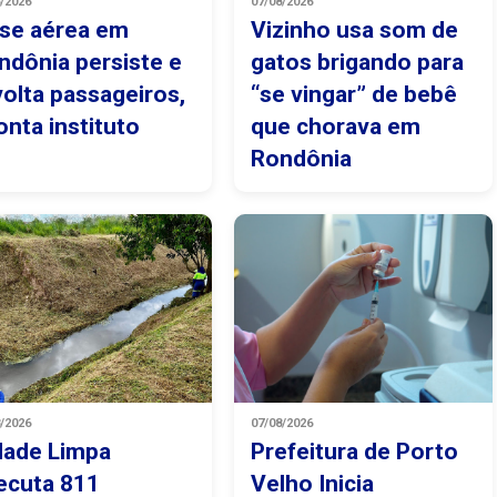
8/2026
07/08/2026
ise aérea em
Vizinho usa som de
ndônia persiste e
gatos brigando para
volta passageiros,
“se vingar” de bebê
onta instituto
que chorava em
Rondônia
8/2026
07/08/2026
dade Limpa
Prefeitura de Porto
ecuta 811
Velho Inicia