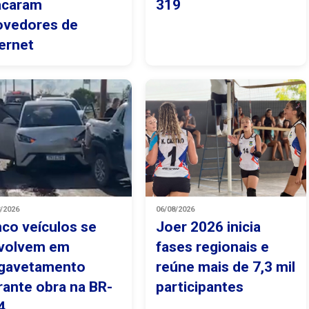
acaram
319
ovedores de
ternet
8/2026
06/08/2026
nco veículos se
Joer 2026 inicia
volvem em
fases regionais e
gavetamento
reúne mais de 7,3 mil
rante obra na BR-
participantes
4