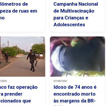
ilômetros de
Campanha Nacional
mpeza de ruas em
de Multivacinação
lho
para Crianças e
Adolescentes
8/2026
07/08/2026
aco faz operação
Idoso de 74 anos é
ra prender
encontrado morto
ccionados que
às margens da BR-