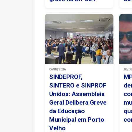
06/08/2026
06/0
SINDEPROF,
MP
SINTERO e SINPROF
de
Unidos: Assembleia
co
Geral Delibera Greve
mu
da Educação
qu
Municipal em Porto
co
Velho