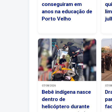
conseguiram em
qu
anos na educação de
li
Porto Velho
ju
07/08/2026
07/0
Bebê indígena nasce
Dr
dentro de
pa
helicóptero durante
fa