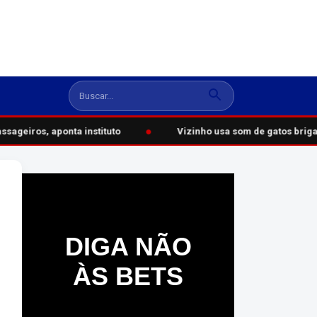
●
ageiros, aponta instituto
Vizinho usa som de gatos brigan
DIGA NÃO
ÀS BETS