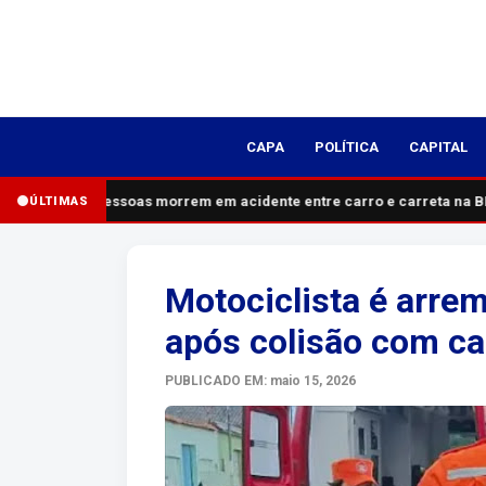
CAPA
POLÍTICA
CAPITAL
Cinco pessoas morrem em acidente entre carro e carreta na BR
ÚLTIMAS
Motociclista é arre
após colisão com ca
PUBLICADO EM: maio 15, 2026