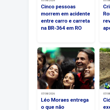
07/08/2026
07/0
Cinco pessoas
Cr
morrem em acidente
Ro
entre carro e carreta
re
na BR-364 em RO
ap
07/08/2026
07/0
Léo Moraes entrega
Ci
o que não
ex