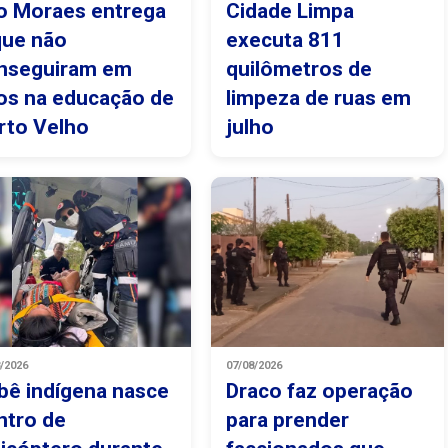
o Moraes entrega
Cidade Limpa
que não
executa 811
nseguiram em
quilômetros de
os na educação de
limpeza de ruas em
rto Velho
julho
8/2026
07/08/2026
bê indígena nasce
Draco faz operação
ntro de
para prender