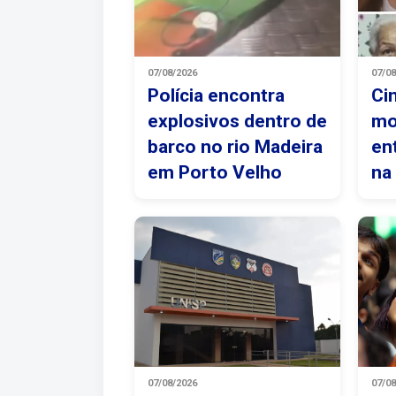
07/08/2026
07/0
Polícia encontra
Ci
explosivos dentro de
mo
barco no rio Madeira
en
em Porto Velho
na
07/08/2026
07/0