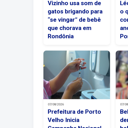
Vizinho usa som de
Lé
gatos brigando para
o 
“se vingar” de bebê
co
que chorava em
an
Rondônia
Po
07/08/2026
07/0
Prefeitura de Porto
Be
Velho Inicia
de