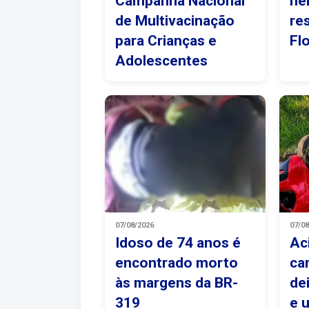
Campanha Nacional
he
de Multivacinação
re
para Crianças e
Fl
Adolescentes
07/08/2026
07/0
Idoso de 74 anos é
Ac
encontrado morto
ca
às margens da BR-
de
319
e 