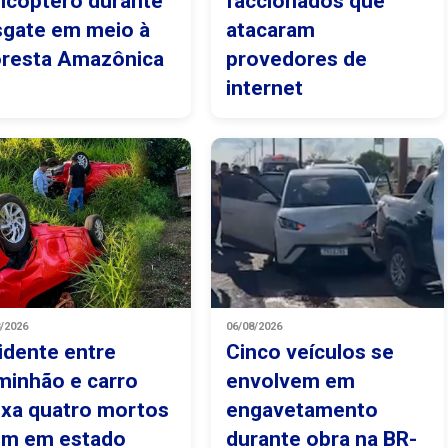
licóptero durante
faccionados que
sgate em meio à
atacaram
oresta Amazônica
provedores de
internet
8/2026
06/08/2026
idente entre
Cinco veículos se
minhão e carro
envolvem em
ixa quatro mortos
engavetamento
um em estado
durante obra na BR-