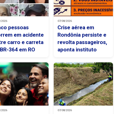
8/2026
07/08/2026
nco pessoas
Crise aérea em
rrem em acidente
Rondônia persiste e
tre carro e carreta
revolta passageiros,
 BR-364 em RO
aponta instituto
8/2026
07/08/2026