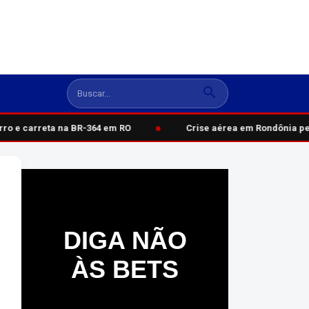
●
 e carreta na BR-364 em RO
Crise aérea em Rondônia persi
DIGA NÃO
ÀS BETS