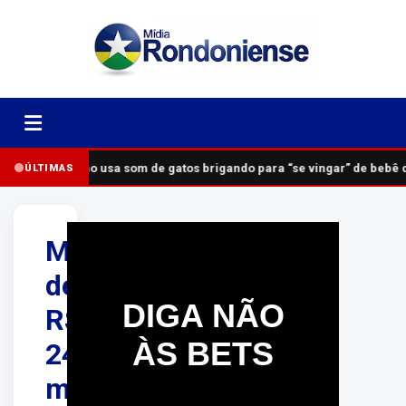
Vizinho usa som de gatos brigando para “se vingar” de bebê
ÚLTIMAS
Mais
de
DIGA NÃO
R$
ÀS BETS
240
mil