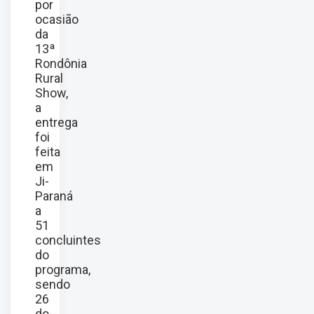
por
ocasião
da
13ª
Rondônia
Rural
Show,
a
entrega
foi
feita
em
Ji-
Paraná
a
51
concluintes
do
programa,
sendo
26
do