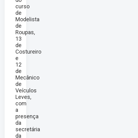
curso
de
Modelista
de
Roupas,
13
de
Costureiro
e
12
de
Mecânico
de
Veículos
Leves,
com
a
presença
da
secretária
da