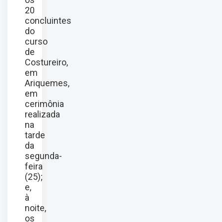
20
concluintes
do
curso
de
Costureiro,
em
Ariquemes,
em
cerimônia
realizada
na
tarde
da
segunda-
feira
(25);
e,
à
noite,
os