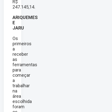
R$
247.145,14.
ARIQUEMES
E
JARU
Os
primeiros
a
receber
as
ferramentas
para
começar
a
trabalhar
na
área
escolhida
foram
os