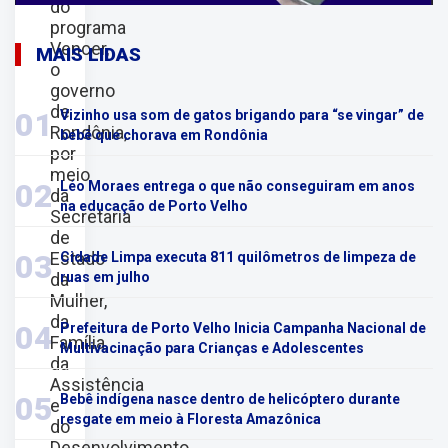
do
programa
Vencer,
MAIS LIDAS
o
governo
de
01
Vizinho usa som de gatos brigando para “se vingar” de
Rondônia,
bebê que chorava em Rondônia
por
meio
02
Léo Moraes entrega o que não conseguiram em anos
da
na educação de Porto Velho
Secretaria
de
Estado
03
Cidade Limpa executa 811 quilômetros de limpeza de
da
ruas em julho
Mulher,
da
04
Prefeitura de Porto Velho Inicia Campanha Nacional de
Família,
Multivacinação para Crianças e Adolescentes
da
Assistência
05
Bebê indígena nasce dentro de helicóptero durante
e
resgate em meio à Floresta Amazônica
do
Desenvolvimento