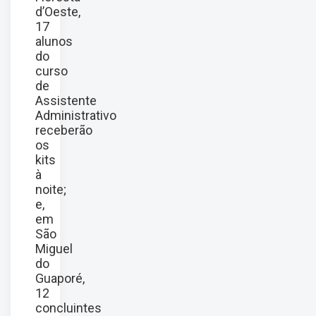
d’Oeste,
17
alunos
do
curso
de
Assistente
Administrativo
receberão
os
kits
à
noite;
e,
em
São
Miguel
do
Guaporé,
12
concluintes