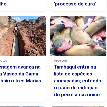
lho
'processo de cura'
8/2026
08/08/2026
enagem avança na
Tambaqui entra na
a Vasco da Gama
lista de espécies
 bairro três Marias
ameaçadas; entenda
o risco de extinção
do peixe amazônico