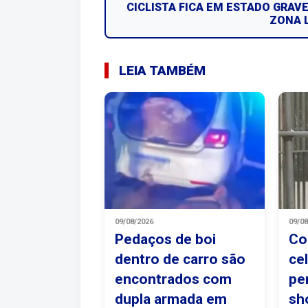
CICLISTA FICA EM ESTADO GRAV
ZONA 
LEIA TAMBÉM
09/08/2026
09/0
Pedaços de boi
Co
dentro de carro são
ce
encontrados com
pe
dupla armada em
sh