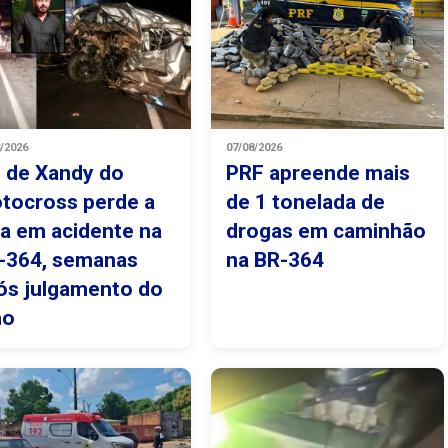
8/2026
07/08/2026
i de Xandy do
PRF apreende mais
tocross perde a
de 1 tonelada de
da em acidente na
drogas em caminhão
-364, semanas
na BR-364
ós julgamento do
ho