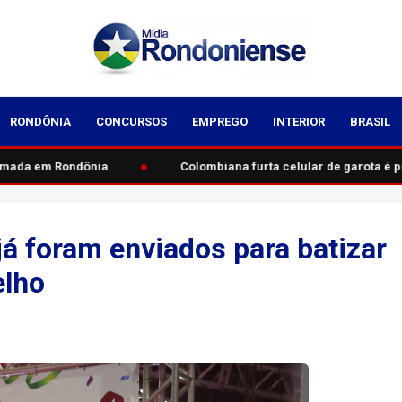
RONDÔNIA
CONCURSOS
EMPREGO
INTERIOR
BRASIL
●
mada em Rondônia
Colombiana furta celular de garota é p
á foram enviados para batizar
elho