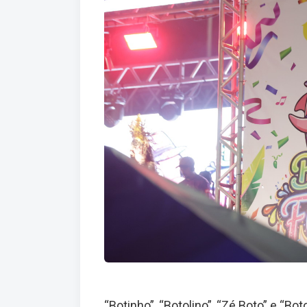
“Botinho”, “Botolino”, “Zé Boto” e “B