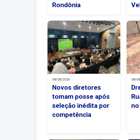
Rondônia
Ve
08/08/2026
08/0
Novos diretores
Dr
tomam posse após
Ru
seleção inédita por
no
competência