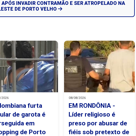
E APÓS INVADIR CONTRAMÃO E SER ATROPELADO NA
LESTE DE PORTO VELHO
8/2026
08/08/2026
lombiana furta
EM RONDÔNIA -
lular de garota é
Líder religioso é
rseguida em
preso por abusar de
opping de Porto
fiéis sob pretexto de