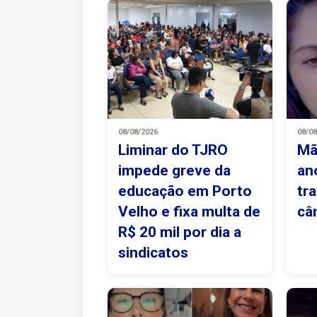
08/08/2026
08/0
Liminar do TJRO
Mã
impede greve da
an
educação em Porto
tr
Velho e fixa multa de
câ
R$ 20 mil por dia a
sindicatos