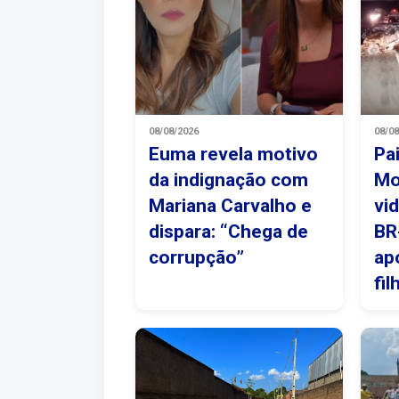
08/08/2026
08/0
Euma revela motivo
Pa
da indignação com
Mo
Mariana Carvalho e
vi
dispara: “Chega de
BR
corrupção”
ap
fil