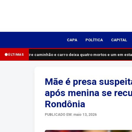
CAPA
POLÍTICA
CAPITAL
Acidente entre caminhão e carro deixa quatro mortos e um em estad
ÚLTIMAS
Mãe é presa suspeita
após menina se recus
Rondônia
PUBLICADO EM: maio 13, 2026