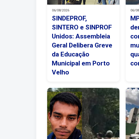
06/08/2026
06/0
SINDEPROF,
MP
SINTERO e SINPROF
de
Unidos: Assembleia
co
Geral Delibera Greve
mu
da Educação
qu
Municipal em Porto
co
Velho