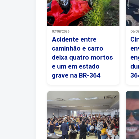
07/08/2026
06/0
Acidente entre
Ci
caminhão e carro
en
deixa quatro mortos
en
e um em estado
du
grave na BR-364
36