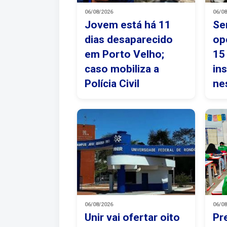
06/08/2026
06/0
Jovem está há 11
Se
dias desaparecido
op
em Porto Velho;
15
caso mobiliza a
in
Polícia Civil
ne
06/08/2026
06/0
Unir vai ofertar oito
Pr