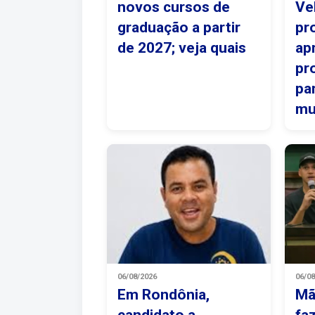
novos cursos de
Ve
graduação a partir
pr
de 2027; veja quais
ap
pr
pa
mu
06/08/2026
06/0
Em Rondônia,
Mã
candidato a
fa