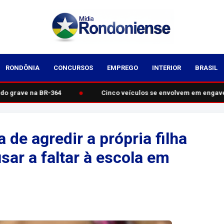
RONDÔNIA
CONCURSOS
EMPREGO
INTERIOR
BRASIL
●
o grave na BR-364
Cinco veículos se envolvem em engavet
 de agredir a própria filha
ar a faltar à escola em