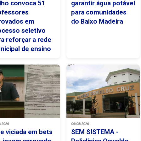
lho convoca 51
garantir água potável
ofessores
para comunidades
rovados em
do Baixo Madeira
ocesso seletivo
ra reforçar a rede
nicipal de ensino
8/2026
06/08/2026
e viciada em bets
SEM SISTEMA -
z jovem aprovado
Policlínica Oswaldo