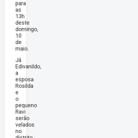
para
as
13h
deste
domingo,
10
de
maio.
Já
Edivanildo,
a
esposa
Rosilda
e
o
pequeno
Ravi
serão
velados
no
distrito