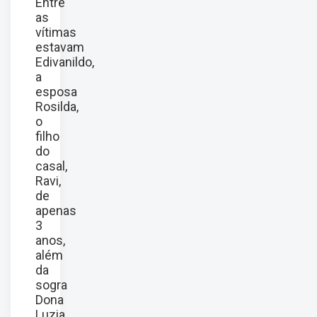
Entre
as
vítimas
estavam
Edivanildo,
a
esposa
Rosilda,
o
filho
do
casal,
Ravi,
de
apenas
3
anos,
além
da
sogra
Dona
Luzia