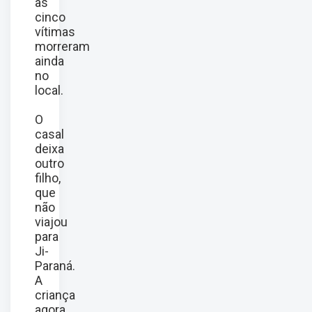
as
cinco
vítimas
morreram
ainda
no
local.
O
casal
deixa
outro
filho,
que
não
viajou
para
Ji-
Paraná.
A
criança
agora