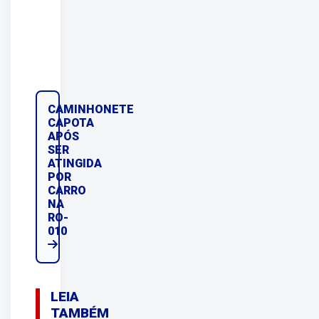
CAMINHONETE
CAPOTA
APÓS
SER
ATINGIDA
POR
CARRO
NA
RO-
010
LEIA
TAMBÉM