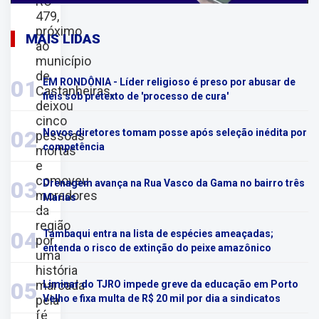
RO-
479,
próximo
MAIS LIDAS
ao
município
de
01
EM RONDÔNIA - Líder religioso é preso por abusar de
Castanheiras,
fiéis sob pretexto de 'processo de cura'
deixou
cinco
02
Novos diretores tomam posse após seleção inédita por
pessoas
competência
mortas
e
comoveu
03
Drenagem avança na Rua Vasco da Gama no bairro três
moradores
Marias
da
região
04
Tambaqui entra na lista de espécies ameaçadas;
por
entenda o risco de extinção do peixe amazônico
uma
história
marcada
05
Liminar do TJRO impede greve da educação em Porto
pela
Velho e fixa multa de R$ 20 mil por dia a sindicatos
fé