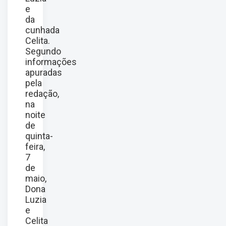
e
da
cunhada
Celita.
Segundo
informações
apuradas
pela
redação,
na
noite
de
quinta-
feira,
7
de
maio,
Dona
Luzia
e
Celita