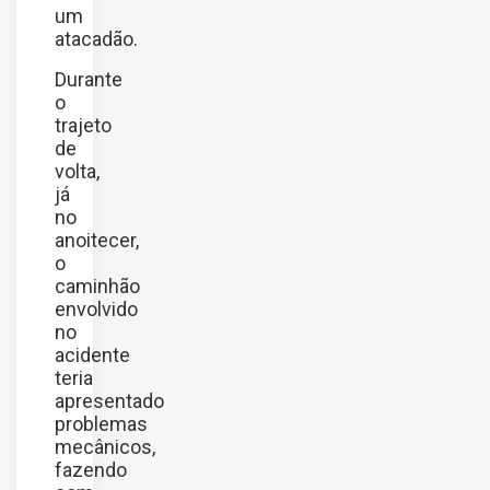
um
atacadão.
Durante
o
trajeto
de
volta,
já
no
anoitecer,
o
caminhão
envolvido
no
acidente
teria
apresentado
problemas
mecânicos,
fazendo