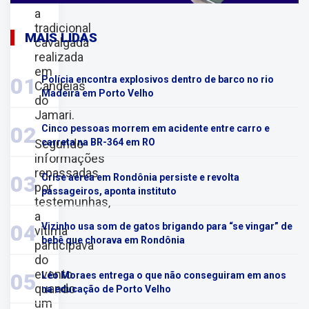
a
tradicional
MAIS LIDAS
cavalgada
realizada
em
01
Polícia encontra explosivos dentro de barco no rio
Candeias
Madeira em Porto Velho
do
Jamari.
02
Cinco pessoas morrem em acidente entre carro e
Segundo
carreta na BR-364 em RO
informações
repassadas
03
Crise aérea em Rondônia persiste e revolta
por
passageiros, aponta instituto
testemunhas,
a
04
Vizinho usa som de gatos brigando para “se vingar” de
vítima
bebê que chorava em Rondônia
participava
do
evento
05
Léo Moraes entrega o que não conseguiram em anos
quando
na educação de Porto Velho
um