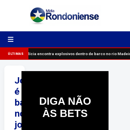
Polícia encontra explosivos dentro de barco no rio Madei
ÚLTIMAS
Jovem
é
DIGA NÃO
baleada
ÀS BETS
no
joelho