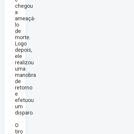
chegou
a
ameaçá-
lo
de
morte.
Logo
depois,
ele
realizou
uma
manobra
de
retorno
e
efetuou
um
disparo.
O
tiro