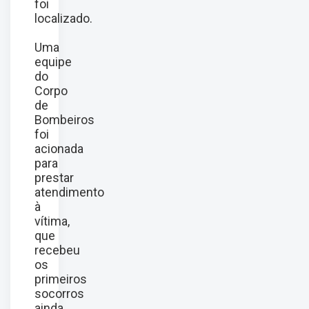
foi
localizado.
Uma
equipe
do
Corpo
de
Bombeiros
foi
acionada
para
prestar
atendimento
à
vítima,
que
recebeu
os
primeiros
socorros
ainda