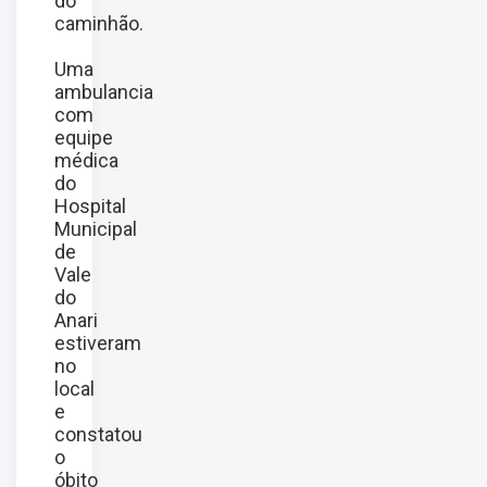
do
caminhão.
Uma
ambulancia
com
equipe
médica
do
Hospital
Municipal
de
Vale
do
Anari
estiveram
no
local
e
constatou
o
óbito