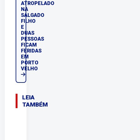
ATROPELADO
NA
SALGADO
FILHO
E
DUAS
PESSOAS
FICAM
FERIDAS
EM
PORTO
VELHO
LEIA
TAMBÉM