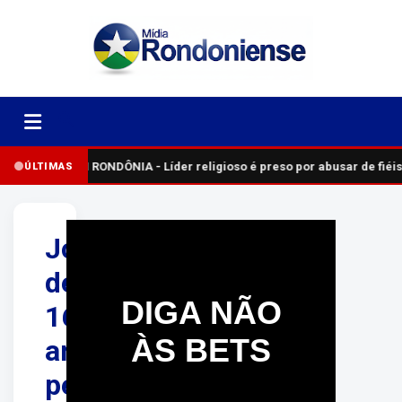
EM RONDÔNIA - Líder religioso é preso por abusar de fiéis
ÚLTIMAS
Jovem
de
DIGA NÃO
16
ÀS BETS
anos
perde