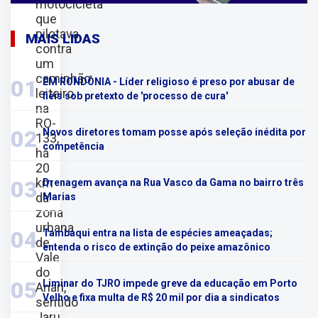
motocicleta
que
pilotava
MAIS LIDAS
contra
um
caminhão
01
EM RONDÔNIA - Líder religioso é preso por abusar de
leiteiro
fiéis sob pretexto de 'processo de cura'
na
RO-
02
Novos diretores tomam posse após seleção inédita por
133,
competência
há
20
km
03
Drenagem avança na Rua Vasco da Gama no bairro três
da
Marias
zona
urbana
04
Tambaqui entra na lista de espécies ameaçadas;
de
entenda o risco de extinção do peixe amazônico
Vale
do
05
Liminar do TJRO impede greve da educação em Porto
Anari,
Velho e fixa multa de R$ 20 mil por dia a sindicatos
sentido
Jaru.