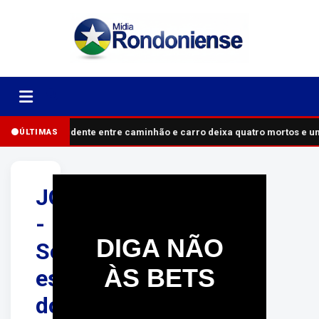
Acidente entre caminhão e carro deixa quatro mortos e u
ÚLTIMAS
JOER
-
DIGA NÃO
Seletiva
ÀS BETS
estadual
dos