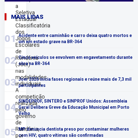
a
Seletiva
MAIS LIDAS
Estadual
Classificatória
dos
01
Acidente entre caminhão e carro deixa quatro mortos e
Jogos
um em estado grave na BR-364
Escolares
de
Rondônia
02
Cinco veículos se envolvem em engavetamento durante
(Joer)
obra na BR-364
nas
modalidades
03
Joer 2026 inicia fases regionais e reúne mais de 7,3 mil
individuais.
participantes
A
competição
SINDEPROF, SINTERO e SINPROF Unidos: Assembleia
realizada
04
Geral Delibera Greve da Educação Municipal em Porto
pelo
Velho
governo
de
Rondônia,
05
MP denuncia dentista preso por contaminar mulheres
por
com HIV; quatro vítimas são confirmadas