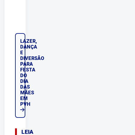
LAZER,
DANÇA
E
DIVERSÃO
PARA
FESTA
DO
DIA
DAS
MÃES
EM
PVH
LEIA