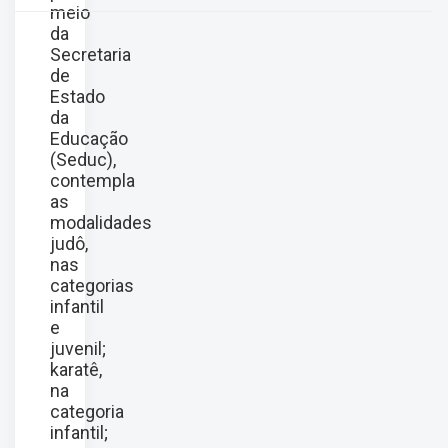
meio
da
Secretaria
de
Estado
da
Educação
(Seduc),
contempla
as
modalidades
judô,
nas
categorias
infantil
e
juvenil;
karatê,
na
categoria
infantil;