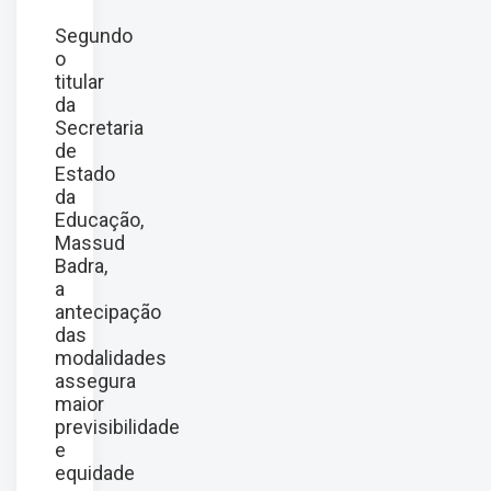
Segundo
o
titular
da
Secretaria
de
Estado
da
Educação,
Massud
Badra,
a
antecipação
das
modalidades
assegura
maior
previsibilidade
e
equidade