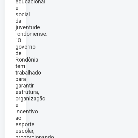
educacional
e
social
da
juventude
rondoniense.
“O
governo
de
Rondônia
tem
trabalhado
para
garantir
estrutura,
organização
e
incentivo
ao
esporte
escolar,
proporcionando