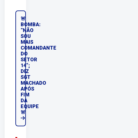
🚨
BOMBA:
“NÃO
SOU
MAIS
COMANDANTE
DO
SETOR
14”;
DIZ
SGT
MACHADO
APÓS
FIM
DA
EQUIPE
🚨