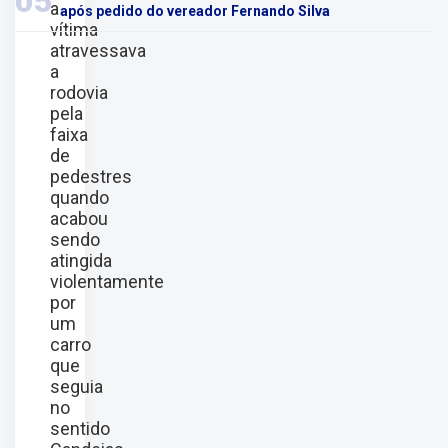
05
a
após pedido do vereador Fernando Silva
vítima
atravessava
a
rodovia
pela
faixa
de
pedestres
quando
acabou
sendo
atingida
violentamente
por
um
carro
que
seguia
no
sentido