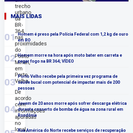
trecho
urbano
MAIS LIDAS
da
BR-
364,
01
Homem é preso pela Polícia Federal com 1,2 kg de ouro
nas
em RO
proximidades
do
02
Posto
Homem morre na hora após moto bater em carreta e
pegar fogo na BR 364; VÍDEO
Mirian,
em
Porto
Porto Velho recebe pela primeira vez programa de
03
Velho.
saúde bucal com potencial de impactar mais de 200
pessoas
De
acordo
Jovem de 20 anos morre após sofrer descarga elétrica
com
04
durante conserto de bomba de água na zona rural em
informações
Rondônia
apuradas
no
local,
Rua América do Norte recebe serviços de recuperação