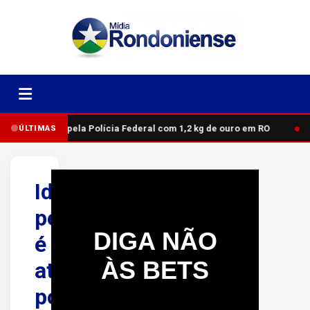
●
omem é preso pela Polícia Federal com 1,2 kg de ouro em RO
ÚLTIMAS
Identificado:
pedestre
DIGA NÃO
é
ÀS BETS
atingido
por