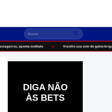
●
sageiros, aponta instituto
Vizinho usa som de gatos briga
DIGA NÃO
ÀS BETS