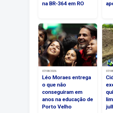
na BR-364 em RO
ap
07/08/2026
07/0
Léo Moraes entrega
Ci
o que não
ex
conseguiram em
qu
anos na educação de
li
Porto Velho
ju