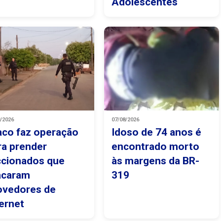
Adolescentes
8/2026
07/08/2026
aco faz operação
Idoso de 74 anos é
ra prender
encontrado morto
ccionados que
às margens da BR-
acaram
319
ovedores de
ternet