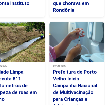
onta instituto
que chorava em
Rondônia
8/2026
07/08/2026
dade Limpa
Prefeitura de Porto
ecuta 811
Velho Inicia
ilômetros de
Campanha Nacional
mpeza de ruas em
de Multivacinação
lho
para Crianças e