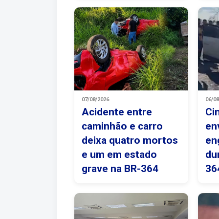
07/08/2026
06/0
Acidente entre
Ci
caminhão e carro
en
deixa quatro mortos
en
e um em estado
du
grave na BR-364
36