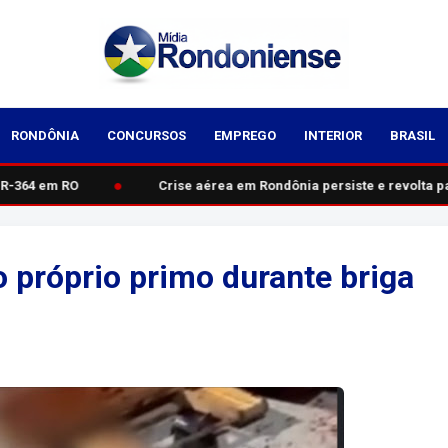
RONDÔNIA
CONCURSOS
EMPREGO
INTERIOR
BRASIL
●
R-364 em RO
Crise aérea em Rondônia persiste e revolta pas
próprio primo durante briga
O