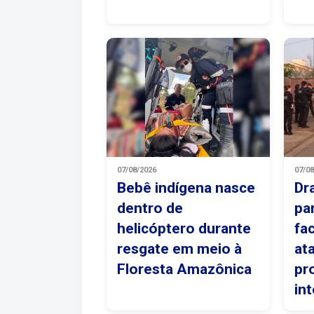
07/08/2026
07/0
Bebê indígena nasce
Dr
dentro de
pa
helicóptero durante
fa
resgate em meio à
at
Floresta Amazônica
pr
in