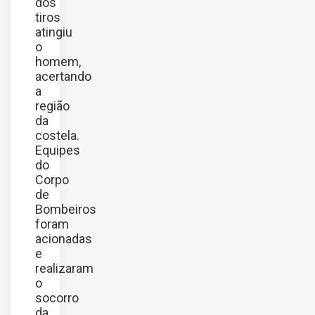
dos
tiros
atingiu
o
homem,
acertando
a
região
da
costela.
Equipes
do
Corpo
de
Bombeiros
foram
acionadas
e
realizaram
o
socorro
da