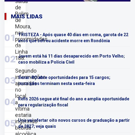
saída
de
Rolim
MAIS LIDAS
de
Moura,
nas
01
TRISTEZA - Após quase 40 dias em coma, garota de 22
proximidades
anos que sofreu acidente morre em Rondônia
da
Linha
02
Jovem está há 11 dias desaparecido em Porto Velho;
188.
caso mobiliza a Polícia Civil
Segundo
informações
03
Senar-RO abre oportunidades para 15 cargos;
apuradas
inscrições terminam nesta sexta-feira
no
local,
04
Refis 2026 segue até final do ano e amplia oportunidade
a
para regularização fiscal
vítima
estaria
05
Unir vai ofertar oito novos cursos de graduação a partir
ingerindo
de 2027; veja quais
bebida
alcoólica