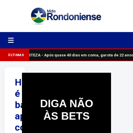
TRISTEZA - Após quase 40 dias em coma, garota de 22 ano
ÚLTIMAS
Homem
é
DIGA NÃO
baleado
ÀS BETS
após
confusão