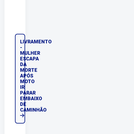
LIVRAMENTO
-
MULHER
ESCAPA
DA
MORTE
APÓS
MOTO
IR
PARAR
EMBAIXO
DE
CAMINHÃO