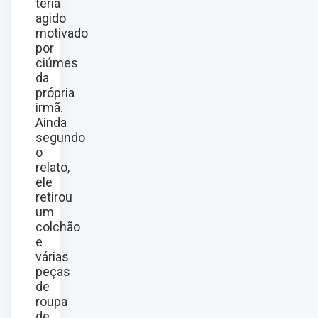
teria
agido
motivado
por
ciúmes
da
própria
irmã.
Ainda
segundo
o
relato,
ele
retirou
um
colchão
e
várias
peças
de
roupa
de