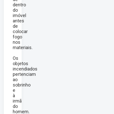
dentro
do
imóvel
antes
de
colocar
fogo
nos
materiais.
Os
objetos
incendiados
pertenciam
ao
sobrinho
e
à
irmã
do
homem.