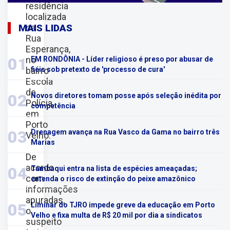
residência
localizada
na
MAIS LIDAS
Rua
Esperança,
no
01
EM RONDÔNIA - Líder religioso é preso por abusar de
bairro
fiéis sob pretexto de 'processo de cura'
Escola
de
02
Novos diretores tomam posse após seleção inédita por
Polícia,
competência
em
Porto
03
Drenagem avança na Rua Vasco da Gama no bairro três
Velho.
Marias
De
acordo
04
Tambaqui entra na lista de espécies ameaçadas;
com
entenda o risco de extinção do peixe amazônico
informações
apuradas,
05
Liminar do TJRO impede greve da educação em Porto
o
Velho e fixa multa de R$ 20 mil por dia a sindicatos
suspeito