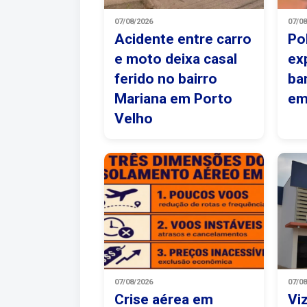
07/08/2026
07/0
Acidente entre carro
Po
e moto deixa casal
ex
ferido no bairro
ba
Mariana em Porto
em
Velho
07/08/2026
07/0
Crise aérea em
Vi