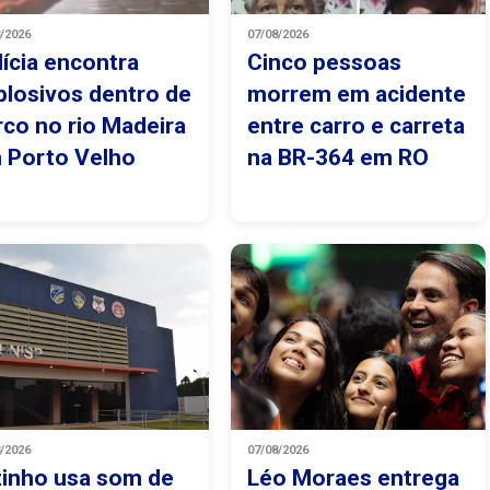
8/2026
07/08/2026
lícia encontra
Cinco pessoas
plosivos dentro de
morrem em acidente
rco no rio Madeira
entre carro e carreta
 Porto Velho
na BR-364 em RO
8/2026
07/08/2026
zinho usa som de
Léo Moraes entrega