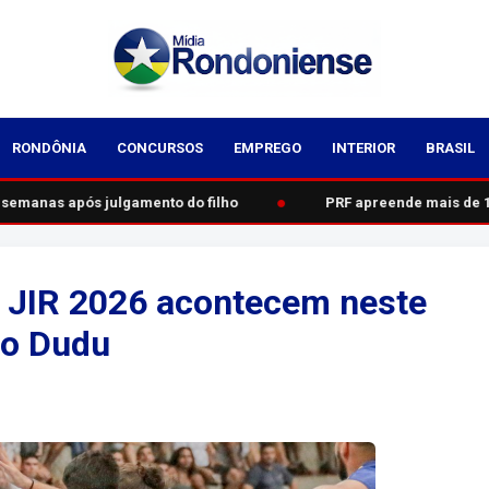
RONDÔNIA
CONCURSOS
EMPREGO
INTERIOR
BRASIL
●
emanas após julgamento do filho
PRF apreende mais de 1 
do JIR 2026 acontecem neste
io Dudu