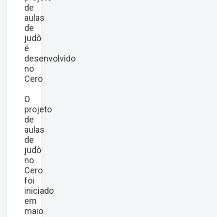
de
aulas
de
judô
é
desenvolvido
no
Cero
O
projeto
de
aulas
de
judô
no
Cero
foi
iniciado
em
maio