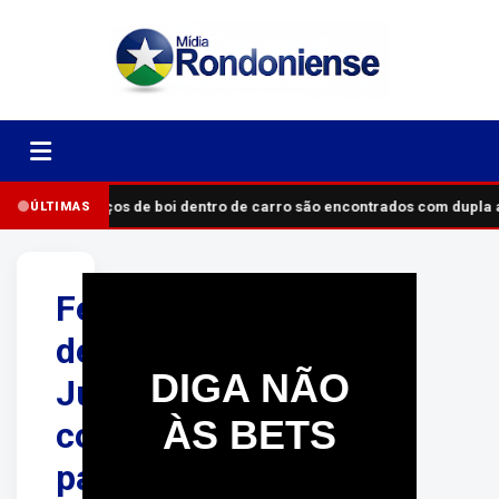
Pedaços de boi dentro de carro são encontrados com dupla
ÚLTIMAS
Festival
de
DIGA NÃO
Judô
ÀS BETS
com
pacientes