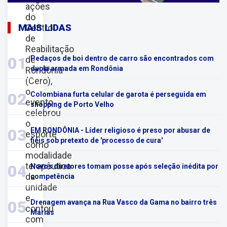
ações
do
MAIS LIDAS
Centro
de
Reabilitação
01
de
Pedaços de boi dentro de carro são encontrados com
dupla armada em Rondônia
Rondônia
(Cero),
o
02
Colombiana furta celular de garota é perseguida em
evento
shopping de Porto Velho
celebrou
o
03
EM RONDÔNIA - Líder religioso é preso por abusar de
esporte
fiéis sob pretexto de 'processo de cura'
como
modalidade
terapêutica
04
Novos diretores tomam posse após seleção inédita por
da
competência
unidade
e
05
Drenagem avança na Rua Vasco da Gama no bairro três
contou
Marias
com