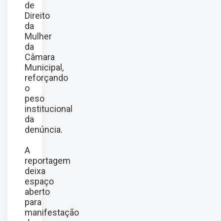
de
Direito
da
Mulher
da
Câmara
Municipal,
reforçando
o
peso
institucional
da
denúncia.
A
reportagem
deixa
espaço
aberto
para
manifestação