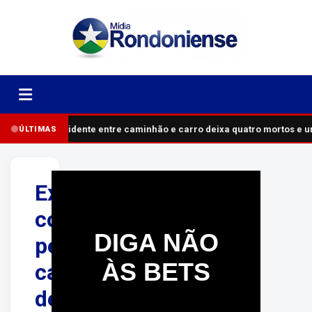
Acidente entre caminhão e carro deixa quatro mortos e 
ÚLTIMAS
Ex-
companheira
DIGA NÃO
pede
ÀS BETS
cassação
de