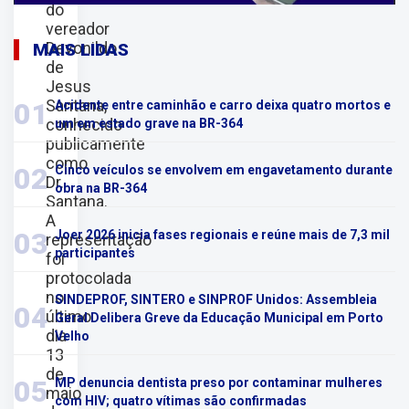
do
vereador
Devonildo
MAIS LIDAS
de
Jesus
Santana,
01
Acidente entre caminhão e carro deixa quatro mortos e
conhecido
um em estado grave na BR-364
publicamente
como
02
Cinco veículos se envolvem em engavetamento durante
Dr.
obra na BR-364
Santana.
A
03
Joer 2026 inicia fases regionais e reúne mais de 7,3 mil
representação
participantes
foi
protocolada
no
SINDEPROF, SINTERO e SINPROF Unidos: Assembleia
04
último
Geral Delibera Greve da Educação Municipal em Porto
dia
Velho
13
de
05
MP denuncia dentista preso por contaminar mulheres
maio
com HIV; quatro vítimas são confirmadas