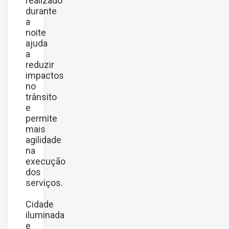
realizado
durante
a
noite
ajuda
a
reduzir
impactos
no
trânsito
e
permite
mais
agilidade
na
execução
dos
serviços.
Cidade
iluminada
e