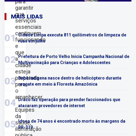
para
garantir
que
MAIS LIDAS
serviços
essenciais
continuem
01
Cidade Limpa executa 811 quilômetros de limpeza de
funcionando
ruas em julho
e
que
02
Prefeitura de Porto Velho Inicia Campanha Nacional de
a
Multivacinação para Crianças e Adolescentes
cidade
esteja
preparada
03
Bebê indígena nasce dentro de helicóptero durante
para
resgate em meio à Floresta Amazônica
o
amanhecer.
04
Draco faz operação para prender faccionados que
atacaram provedores de internet
Equipes
da
05
Idoso de 74 anos é encontrado morto às margens da
saúde,
BR-319
iluminação
pública,