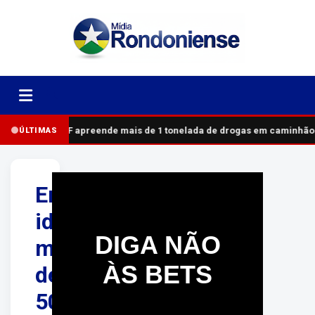
PRF apreende mais de 1 tonelada de drogas em caminhão
ÚLTIMAS
Energisa
identifica
DIGA NÃO
mais
ÀS BETS
de
50