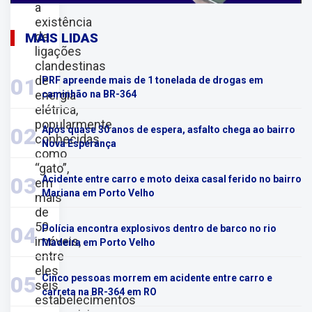
a
existência
de
MAIS LIDAS
ligações
clandestinas
de
01
PRF apreende mais de 1 tonelada de drogas em
energia
caminhão na BR-364
elétrica,
popularmente
02
Após quase 30 anos de espera, asfalto chega ao bairro
conhecidas
Nova Esperança
como
“gato”,
03
Acidente entre carro e moto deixa casal ferido no bairro
em
Mariana em Porto Velho
mais
de
50
04
Polícia encontra explosivos dentro de barco no rio
imóveis,
Madeira em Porto Velho
entre
eles
05
Cinco pessoas morrem em acidente entre carro e
seis
carreta na BR-364 em RO
estabelecimentos