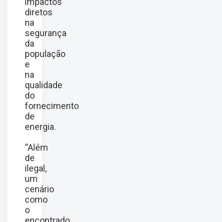
impactos
diretos
na
segurança
da
população
e
na
qualidade
do
fornecimento
de
energia.
“Além
de
ilegal,
um
cenário
como
o
encontrado