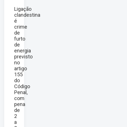
Ligação
clandestina
é
crime
de
furto
de
energia
previsto
no
artigo
155
do
Código
Penal,
com
pena
de
2
a