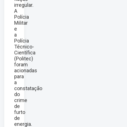
irregular.
A
Polícia
Militar
e
a
Polícia
Técnico-
Científica
(Politec)
foram
acionadas
para
a
constatação
do
crime
de
furto
de
energia.