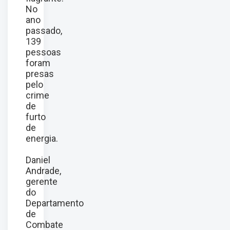
No
ano
passado,
139
pessoas
foram
presas
pelo
crime
de
furto
de
energia.
Daniel
Andrade,
gerente
do
Departamento
de
Combate