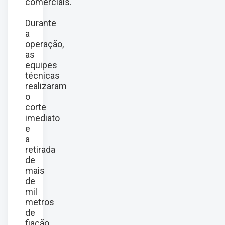
comerciais.
Durante
a
operação,
as
equipes
técnicas
realizaram
o
corte
imediato
e
a
retirada
de
mais
de
mil
metros
de
fiação