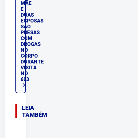
MÃE
E
DUAS
ESPOSAS
SÃO
PRESAS
COM
DROGAS
NO
CORPO
DURANTE
VISITA
NO
603
LEIA
TAMBÉM