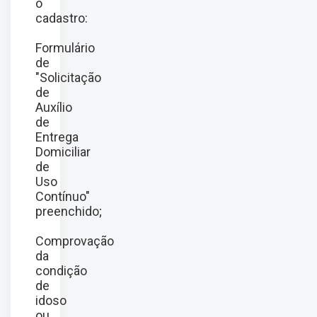
o
cadastro:
Formulário
de
"Solicitação
de
Auxílio
de
Entrega
Domiciliar
de
Uso
Contínuo"
preenchido;
Comprovação
da
condição
de
idoso
ou