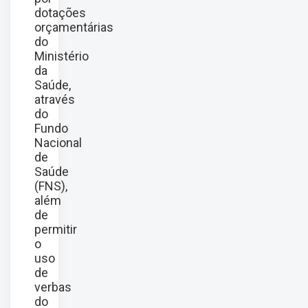
dotações
orçamentárias
do
Ministério
da
Saúde,
através
do
Fundo
Nacional
de
Saúde
(FNS),
além
de
permitir
o
uso
de
verbas
do