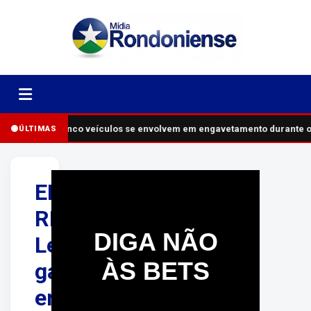
Cinco veículos se envolvem em engavetamento durante o
ÚLTIMAS
ELLIS
REGINA:
DIGA NÃO
Lei
ÀS BETS
garante
entrega