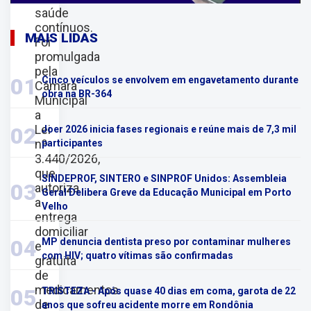
saúde
contínuos.
MAIS LIDAS
Foi
promulgada
pela
01
Cinco veículos se envolvem em engavetamento durante
Câmara
obra na BR-364
Municipal
a
Lei
02
Joer 2026 inicia fases regionais e reúne mais de 7,3 mil
nº
participantes
3.440/2026,
que
SINDEPROF, SINTERO e SINPROF Unidos: Assembleia
03
autoriza
Geral Delibera Greve da Educação Municipal em Porto
a
Velho
entrega
domiciliar
04
MP denuncia dentista preso por contaminar mulheres
e
com HIV; quatro vítimas são confirmadas
gratuita
de
medicamentos
05
TRISTEZA - Após quase 40 dias em coma, garota de 22
de
anos que sofreu acidente morre em Rondônia