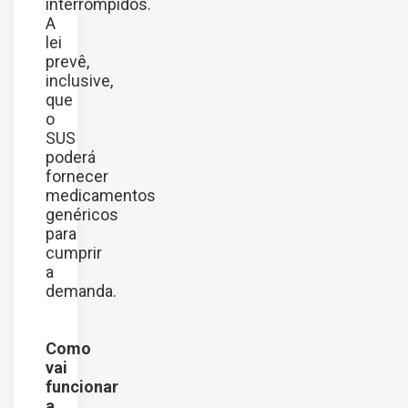
interrompidos.
A
lei
prevê,
inclusive,
que
o
SUS
poderá
fornecer
medicamentos
genéricos
para
cumprir
a
demanda.
Como
vai
funcionar
a