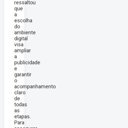
ressaltou
que
a
escolha
do
ambiente
digital
visa
ampliar
a
publicidade
e
garantir
o
acompanhamento
claro
de
todas
as
etapas.
Para