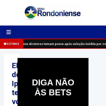
Novos diretores tomam posse após seleção inédita por c
ÚLTIMAS
Eleição
do
DIGA NÃO
Ipam
ÀS BETS
terá
votação