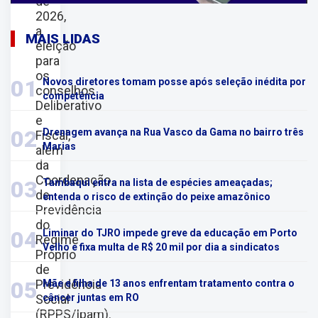
de
2026,
a
MAIS LIDAS
eleição
para
os
01
Novos diretores tomam posse após seleção inédita por
conselhos
competência
Deliberativo
e
02
Drenagem avança na Rua Vasco da Gama no bairro três
Fiscal,
Marias
além
da
Coordenação
03
Tambaqui entra na lista de espécies ameaçadas;
de
entenda o risco de extinção do peixe amazônico
Previdência
do
04
Liminar do TJRO impede greve da educação em Porto
Regime
Velho e fixa multa de R$ 20 mil por dia a sindicatos
Próprio
de
Previdência
05
Mãe e filha de 13 anos enfrentam tratamento contra o
Social
câncer juntas em RO
(RPPS/Ipam).