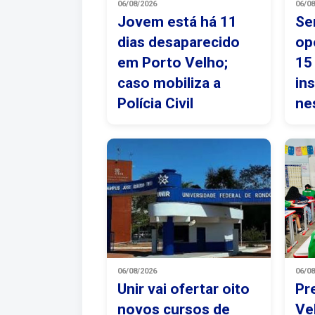
06/08/2026
06/0
Jovem está há 11
Se
dias desaparecido
op
em Porto Velho;
15
caso mobiliza a
in
Polícia Civil
ne
06/08/2026
06/0
Unir vai ofertar oito
Pr
novos cursos de
Ve