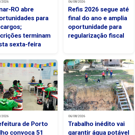
8/2026
06/08/2026
nar-RO abre
Refis 2026 segue até
ortunidades para
final do ano e amplia
 cargos;
oportunidade para
scrições terminam
regularização fiscal
sta sexta-feira
8/2026
06/08/2026
efeitura de Porto
Trabalho inédito vai
lho convoca 51
garantir água potável