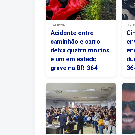
07/08/2026
06/0
Acidente entre
Ci
caminhão e carro
en
deixa quatro mortos
en
e um em estado
du
grave na BR-364
36