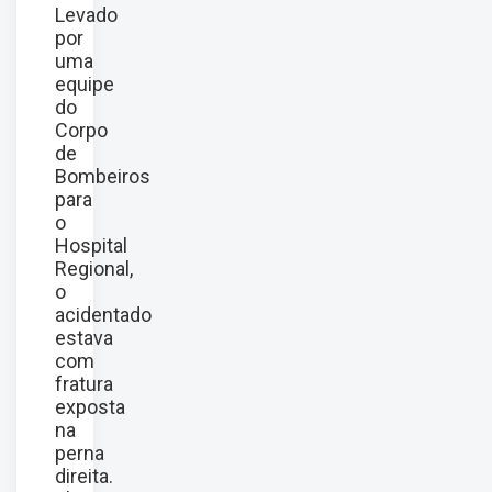
Levado
por
uma
equipe
do
Corpo
de
Bombeiros
para
o
Hospital
Regional,
o
acidentado
estava
com
fratura
exposta
na
perna
direita.