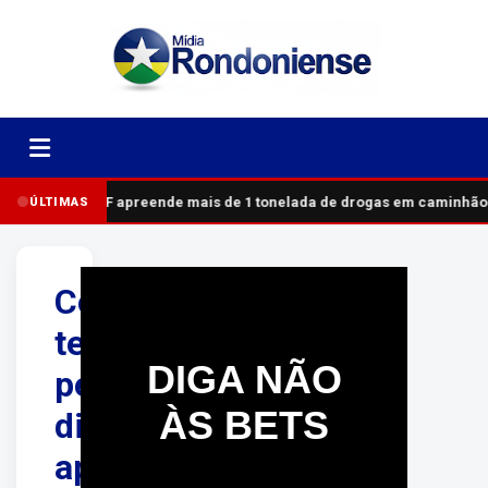
PRF apreende mais de 1 tonelada de drogas em caminhão
ÚLTIMAS
Comerciante
tem
DIGA NÃO
perna
ÀS BETS
dilacerada
após