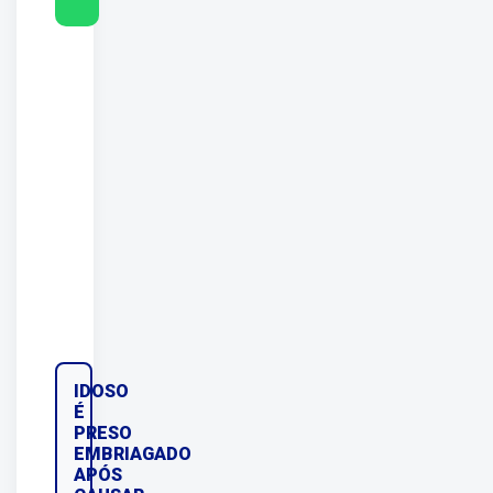
IDOSO
É
PRESO
EMBRIAGADO
APÓS