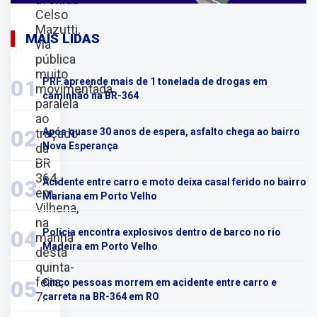
Celso
Mazutti,
MAIS LIDAS
via
pública
muito
01
PRF apreende mais de 1 tonelada de drogas em
movimentada
caminhão na BR-364
paralela
ao
02
traçado
Após quase 30 anos de espera, asfalto chega ao bairro
Nova Esperança
da
BR
364,
03
Acidente entre carro e moto deixa casal ferido no bairro
em
Mariana em Porto Velho
Vilhena,
na
04
Polícia encontra explosivos dentro de barco no rio
manhã
Madeira em Porto Velho
desta
quinta-
feira,
05
Cinco pessoas morrem em acidente entre carro e
7.
carreta na BR-364 em RO