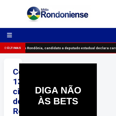
Em Rondônia, candidato a deputado estadual declara carr
ÚLTIMAS
Com
13ºC,
DIGA NÃO
cidade
ÀS BETS
de
Rondônia