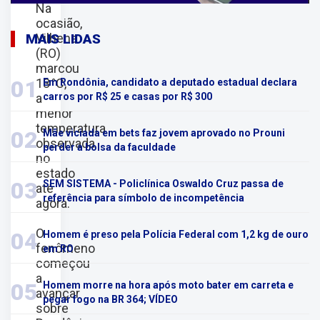
Na
ocasião,
Vilhena
MAIS LIDAS
(RO)
marcou
13 °C,
01
Em Rondônia, candidato a deputado estadual declara
a
carros por R$ 25 e casas por R$ 300
menor
temperatura
02
Mãe viciada em bets faz jovem aprovado no Prouni
observada
perder a bolsa da faculdade
no
estado
03
SEM SISTEMA - Policlínica Oswaldo Cruz passa de
até
referência para símbolo de incompetência
agora.
O
04
Homem é preso pela Polícia Federal com 1,2 kg de ouro
fenômeno
em RO
começou
a
05
Homem morre na hora após moto bater em carreta e
avançar
pegar fogo na BR 364; VÍDEO
sobre