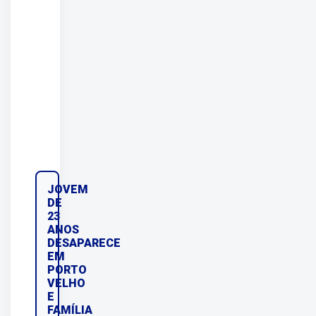
JOVEM
DE
23
ANOS
DESAPARECE
EM
PORTO
VELHO
E
FAMÍLIA