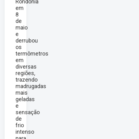
Rondônia
em
8
de
maio
e
derrubou
os
termômetros
em
diversas
regiões,
trazendo
madrugadas
mais
geladas
e
sensação
de
frio
intenso
para