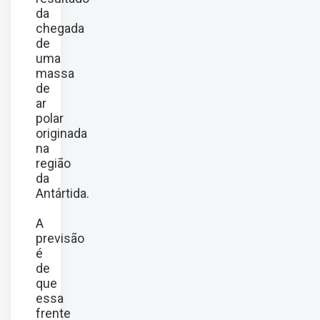
da
chegada
de
uma
massa
de
ar
polar
originada
na
região
da
Antártida.
A
previsão
é
de
que
essa
frente