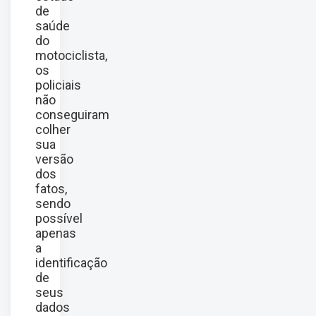
de
saúde
do
motociclista,
os
policiais
não
conseguiram
colher
sua
versão
dos
fatos,
sendo
possível
apenas
a
identificação
de
seus
dados