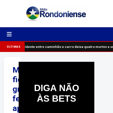
Acidente entre caminhão e carro deixa quatro mortos e 
ÚLTIMAS
Motociclista
fica
DIGA NÃO
gravemente
ÀS BETS
ferido
após