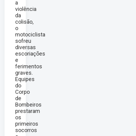
a
violência
da
colisão,
o
motociclista
sofreu
diversas
escoriações
e
ferimentos
graves.
Equipes
do
Corpo
de
Bombeiros
prestaram
os
primeiros
socorros