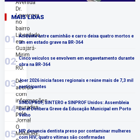
Avenida
Dr.
Lewerger,
MAIS LIDAS
no
bairro
Liberdade,
01
Acidente entre caminhão e carro deixa quatro mortos e
em
um em estado grave na BR-364
Guajará-
Mirim
02
Cinco veículos se envolvem em engavetamento durante
-
obra na BR-364
RO.
De
03
Joer 2026 inicia fases regionais e reúne mais de 7,3 mil
acordo
participantes
com
informações
SINDEPROF, SINTERO e SINPROF Unidos: Assembleia
04
apuradas
Geral Delibera Greve da Educação Municipal em Porto
pelo
Velho
Jornal
O
05
MP denuncia dentista preso por contaminar mulheres
MAMORÉ,
com HIV; quatro vítimas são confirmadas
o