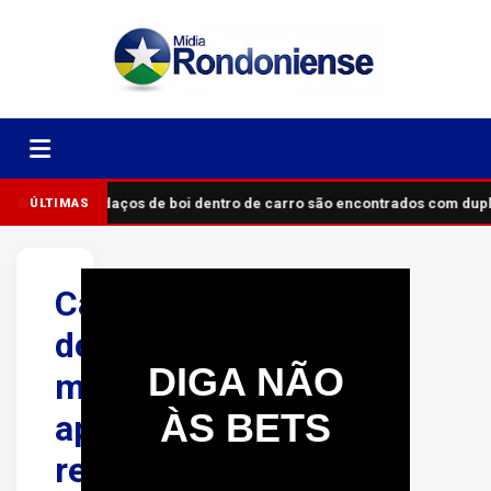
Pedaços de boi dentro de carro são encontrados com du
ÚLTIMAS
Casos
de
DIGA NÃO
meningite
ÀS BETS
apresentam
redução