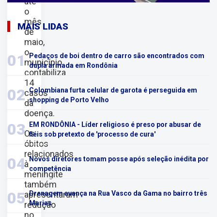
até
o
mês
MAIS LIDAS
de
maio,
o
01
Pedaços de boi dentro de carro são encontrados com
município
dupla armada em Rondônia
contabiliza
14
02
Colombiana furta celular de garota é perseguida em
casos
shopping de Porto Velho
da
doença.
03
EM RONDÔNIA - Líder religioso é preso por abusar de
Os
fiéis sob pretexto de 'processo de cura'
óbitos
relacionados
04
Novos diretores tomam posse após seleção inédita por
à
competência
meningite
também
05
apresentaram
Drenagem avança na Rua Vasco da Gama no bairro três
Marias
redução
no