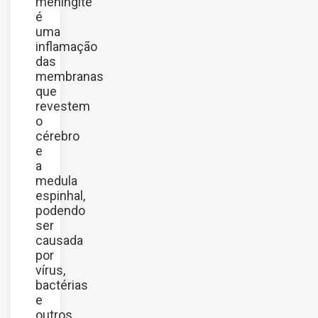
meningite
é
uma
inflamação
das
membranas
que
revestem
o
cérebro
e
a
medula
espinhal,
podendo
ser
causada
por
vírus,
bactérias
e
outros