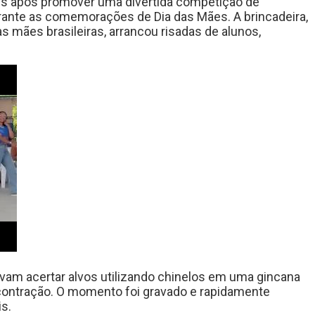
ais após promover uma divertida competição de
ante as comemorações de Dia das Mães. A brincadeira,
as mães brasileiras, arrancou risadas de alunos,
avam acertar alvos utilizando chinelos em uma gincana
ontração. O momento foi gravado e rapidamente
s.