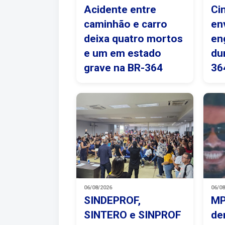
Acidente entre
Ci
caminhão e carro
en
deixa quatro mortos
en
e um em estado
du
grave na BR-364
36
06/08/2026
06/0
SINDEPROF,
MP
SINTERO e SINPROF
de