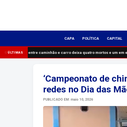
CAPA
POLÍTICA
CAPITAL
Acidente entre caminhão e carro deixa quatro mortos e um em es
ÚLTIMAS
‘Campeonato de chine
redes no Dia das Mã
PUBLICADO EM: maio 10, 2026