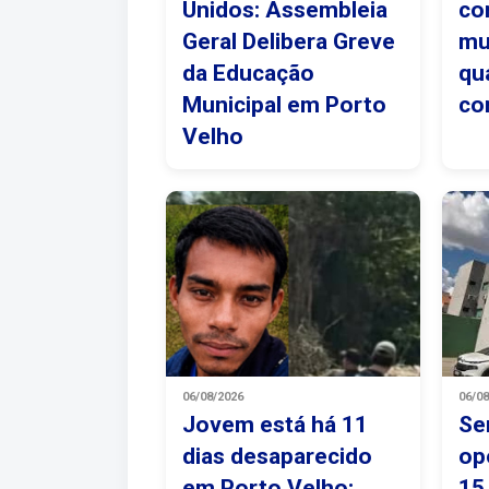
Unidos: Assembleia
co
Geral Delibera Greve
mu
da Educação
qu
Municipal em Porto
co
Velho
06/08/2026
06/0
Jovem está há 11
Se
dias desaparecido
op
em Porto Velho;
15