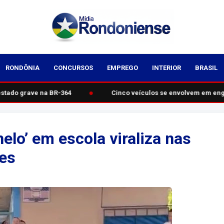
RONDÔNIA
CONCURSOS
EMPREGO
INTERIOR
BRASIL
●
tado grave na BR-364
Cinco veículos se envolvem em enga
lo’ em escola viraliza nas
es