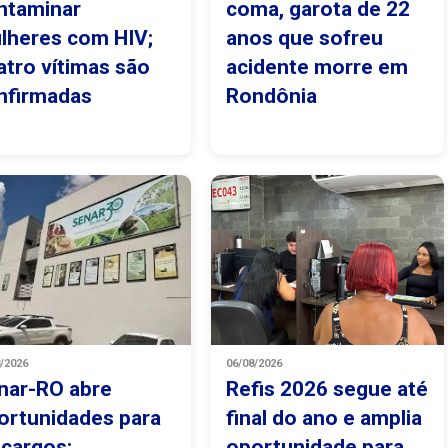
ntaminar
coma, garota de 22
lheres com HIV;
anos que sofreu
atro vítimas são
acidente morre em
nfirmadas
Rondônia
8/2026
06/08/2026
nar-RO abre
Refis 2026 segue até
ortunidades para
final do ano e amplia
 cargos;
oportunidade para