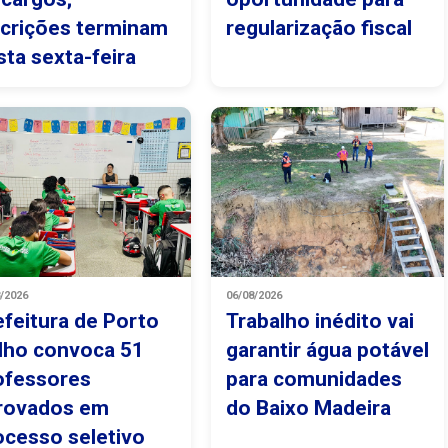
scrições terminam
regularização fiscal
sta sexta-feira
8/2026
06/08/2026
efeitura de Porto
Trabalho inédito vai
lho convoca 51
garantir água potável
ofessores
para comunidades
rovados em
do Baixo Madeira
ocesso seletivo