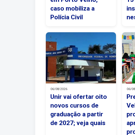
caso mobiliza a
in
Polícia Civil
ne
06/08/2026
06/0
Unir vai ofertar oito
Pr
novos cursos de
Ve
graduação a partir
pr
de 2027; veja quais
ap
pr