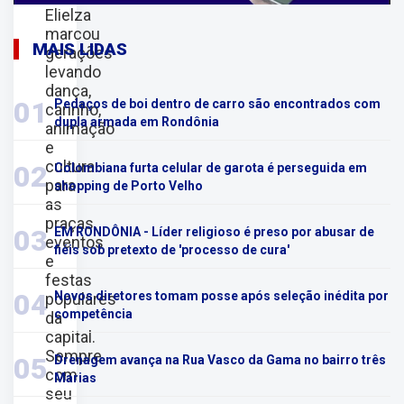
Elielza
marcou
MAIS LIDAS
gerações
levando
dança,
01
Pedaços de boi dentro de carro são encontrados com
carinho,
dupla armada em Rondônia
animação
e
cultura
02
Colombiana furta celular de garota é perseguida em
para
shopping de Porto Velho
as
praças,
03
EM RONDÔNIA - Líder religioso é preso por abusar de
eventos
fiéis sob pretexto de 'processo de cura'
e
festas
04
Novos diretores tomam posse após seleção inédita por
populares
competência
da
capital.
Sempre
05
Drenagem avança na Rua Vasco da Gama no bairro três
com
Marias
seu