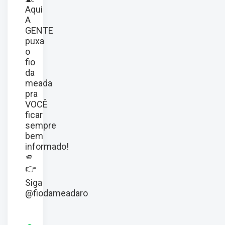
Aqui
A
GENTE
puxa
o
fio
da
meada
pra
VOCÊ
ficar
sempre
bem
informado!
🫵
👉
Siga
@fiodameadaro