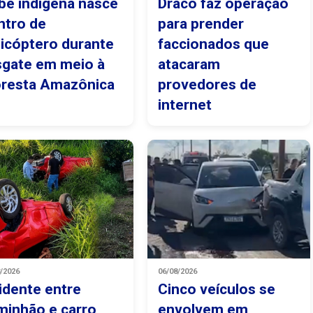
bê indígena nasce
Draco faz operação
ntro de
para prender
licóptero durante
faccionados que
sgate em meio à
atacaram
oresta Amazônica
provedores de
internet
8/2026
06/08/2026
idente entre
Cinco veículos se
minhão e carro
envolvem em