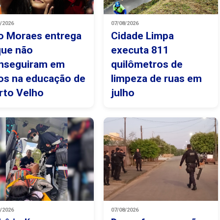
8/2026
07/08/2026
o Moraes entrega
Cidade Limpa
que não
executa 811
nseguiram em
quilômetros de
os na educação de
limpeza de ruas em
rto Velho
julho
8/2026
07/08/2026