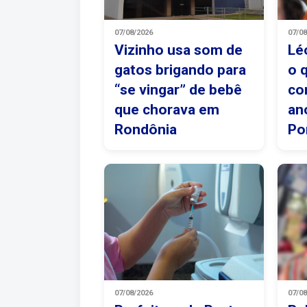
07/08/2026
07/0
Vizinho usa som de
Lé
gatos brigando para
o 
“se vingar” de bebê
co
que chorava em
an
Rondônia
Po
07/08/2026
07/0