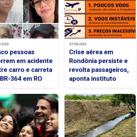
8/2026
07/08/2026
nco pessoas
Crise aérea em
rrem em acidente
Rondônia persiste e
tre carro e carreta
revolta passageiros,
 BR-364 em RO
aponta instituto