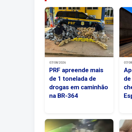
07/08/2026
07/0
PRF apreende mais
Ap
de 1 tonelada de
de
drogas em caminhão
ch
na BR-364
Es