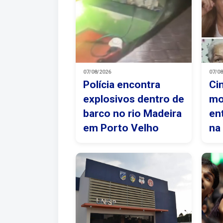
07/08/2026
07/0
Polícia encontra
Ci
explosivos dentro de
mo
barco no rio Madeira
en
em Porto Velho
na