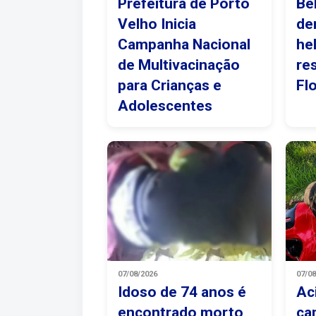
Prefeitura de Porto
Be
Velho Inicia
de
Campanha Nacional
he
de Multivacinação
re
para Crianças e
Fl
Adolescentes
07/08/2026
07/0
Idoso de 74 anos é
Ac
encontrado morto
ca