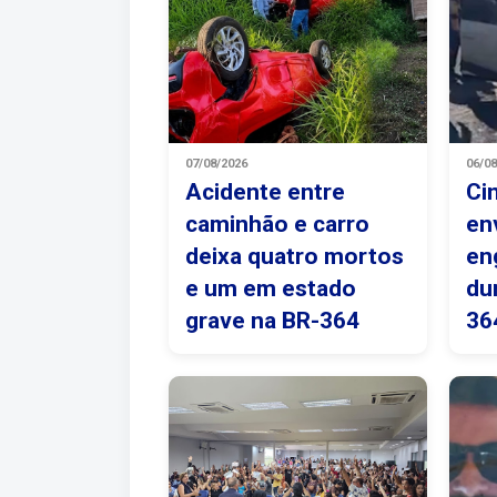
07/08/2026
06/0
Acidente entre
Ci
caminhão e carro
en
deixa quatro mortos
en
e um em estado
du
grave na BR-364
36