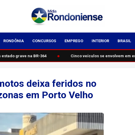
RONDÔNIA
CONCURSOS
EMPREGO
INTERIOR
BRASIL
●
estado grave na BR-364
Cinco veículos se envolvem em en
motos deixa feridos no
onas em Porto Velho