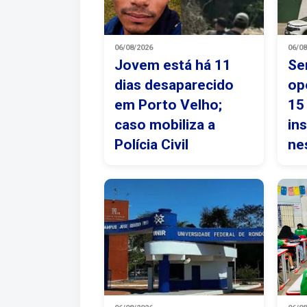
06/08/2026
06/0
Jovem está há 11
Se
dias desaparecido
op
em Porto Velho;
15
caso mobiliza a
in
Polícia Civil
ne