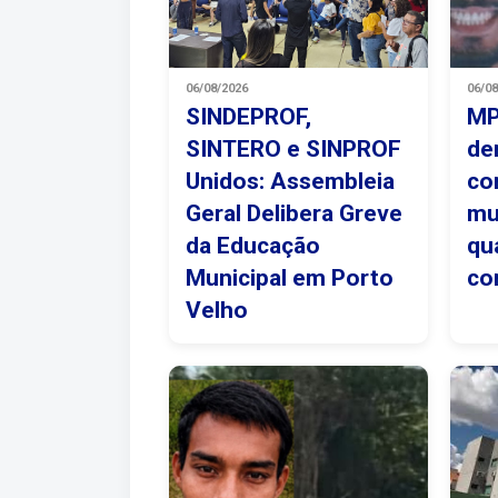
06/08/2026
06/0
SINDEPROF,
MP
SINTERO e SINPROF
de
Unidos: Assembleia
co
Geral Delibera Greve
mu
da Educação
qu
Municipal em Porto
co
Velho