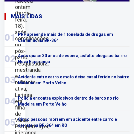
faleceu
ontem
(terça-
MAIS LIDAS
feira,
18),
após
01
PRF apreende mais de 1 tonelada de drogas em
complicações
caminhão na BR-364
no
pós-
02
Após quase 30 anos de espera, asfalto chega ao bairro
parto.
Nova Esperança
Pesquisadora,
mestranda
e
03
Acidente entre carro e moto deixa casal ferido no bairro
militante
Mariana em Porto Velho
ativa,
Larissa
04
Polícia encontra explosivos dentro de barco no rio
era
Madeira em Porto Velho
filha
de
05
Vânia
Cinco pessoas morrem em acidente entre carro e
carreta na BR-364 em RO
Pompermayer,
liderança