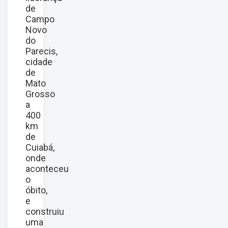
de
Campo
Novo
do
Parecis,
cidade
de
Mato
Grosso
a
400
km
de
Cuiabá,
onde
aconteceu
o
óbito,
e
construiu
uma