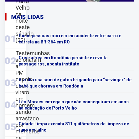
Porto
Velho
na
MAIS LIDAS
noite
deste
sábado
01
Cinco pessoas morrem em acidente entre carro e
(22).
carreta na BR-364 em RO
Testemunhas
02
Crise aérea em Rondônia persiste e revolta
acionaram
passageiros, aponta instituto
a
PM
depois
03
Vizinho usa som de gatos brigando para “se vingar” de
que
bebê que chorava em Rondônia
viram
um
04
Léo Moraes entrega o que não conseguiram em anos
homem
na educação de Porto Velho
sendo
arrastado
05
Cidade Limpa executa 811 quilômetros de limpeza de
por
ruas em julho
membros
de