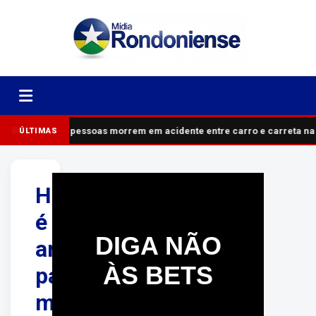
Cinco pessoas morrem em acidente entre carro e carreta na
ÚLTIMAS
Homem
é
DIGA NÃO
arrastado
ÀS BETS
para
matagal