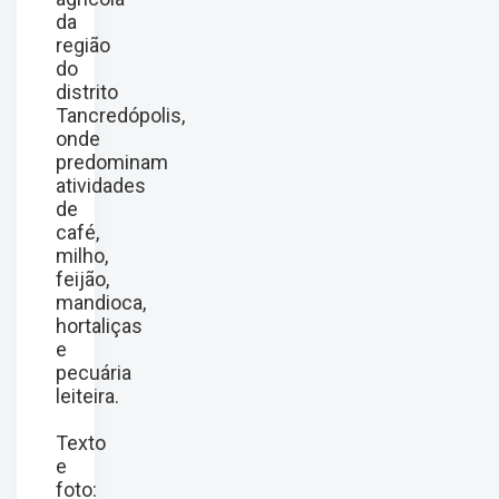
da
região
do
distrito
Tancredópolis,
onde
predominam
atividades
de
café,
milho,
feijão,
mandioca,
hortaliças
e
pecuária
leiteira.
Texto
e
foto: