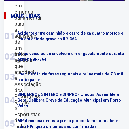
em
emenda
MAIS LIDAS
parlamentar
para
a
01
Acidente entre caminhão e carro deixa quatro mortos e
aquisição
um em estado grave na BR-364
de
um
trator
02
Cinco veículos se envolvem em engavetamento durante
agrícola
obra na BR-364
que
atenderá
03
Joer 2026 inicia fases regionais e reúne mais de 7,3 mil
a
participantes
Associação
dos
SINDEPROF, SINTERO e SINPROF Unidos: Assembleia
Produtores
04
Geral Delibera Greve da Educação Municipal em Porto
Rurais
Velho
e
Esportistas
da
05
MP denuncia dentista preso por contaminar mulheres
Linha
com HIV; quatro vítimas são confirmadas