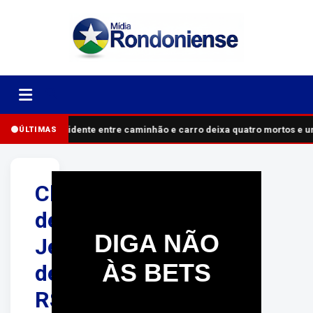
Acidente entre caminhão e carro deixa quatro mortos e u
ÚLTIMAS
Cláudia
de
DIGA NÃO
Jesus
ÀS BETS
destina
R$