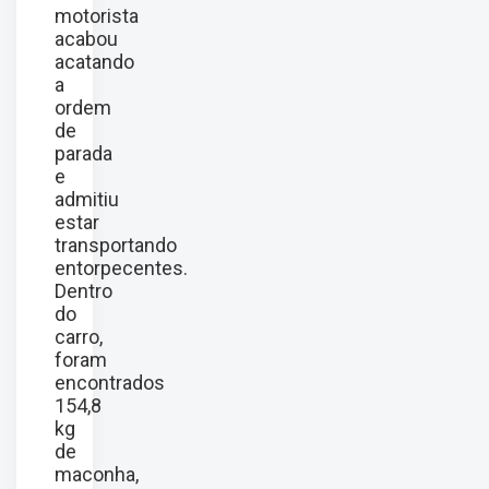
motorista
acabou
acatando
a
ordem
de
parada
e
admitiu
estar
transportando
entorpecentes.
Dentro
do
carro,
foram
encontrados
154,8
kg
de
maconha,