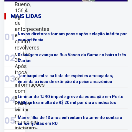
Bueno,
156,4
MAIS LIDAS
kg
de
entorpecentes
01
Novos diretores tomam posse após seleção inédita por
e
competência
quatro
revólveres
calibre.
02
Drenagem avança na Rua Vasco da Gama no bairro três
38.
Marias
Após
troca
03
Tambaqui entra na lista de espécies ameaçadas;
de
entenda o risco de extinção do peixe amazônico
informações
com
a
04
Liminar do TJRO impede greve da educação em Porto
Polícia
Velho e fixa multa de R$ 20 mil por dia a sindicatos
Militar
no
05
Mãe e filha de 13 anos enfrentam tratamento contra o
município,
câncer juntas em RO
iniciaram-