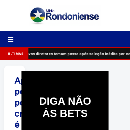
Novos diretores tomam posse após seleção inédita por c
ÚLTIMAS
Após
perseguição
DIGA NÃO
policial,
ÀS BETS
criminoso
é