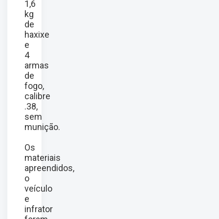
1,6
kg
de
haxixe
e
4
armas
de
fogo,
calibre
.38,
sem
munição.
Os
materiais
apreendidos,
o
veículo
e
infrator