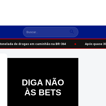
●
onelada de drogas em caminhão na BR-364
Após quase 30 a
DIGA NÃO
ÀS BETS