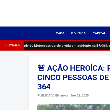
CAPA
POLÍTICA
CAPITAL
Pai de Xandy do Motocross perde a vida em acidente na BR-364, s
ÚLTIMAS
🚨 AÇÃO HEROÍCA: 
CINCO PESSOAS DE
364
PUBLICADO EM: novembro 21, 2025