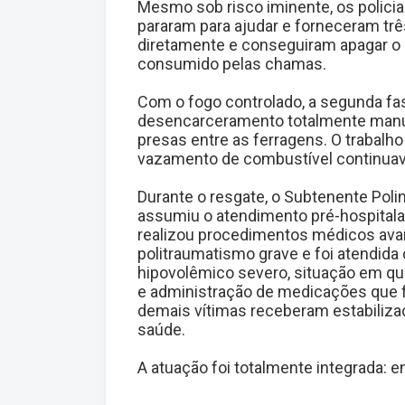
Mesmo sob risco iminente, os policia
pararam para ajudar e forneceram três
diretamente e conseguiram apagar o p
consumido pelas chamas.
Com o fogo controlado, a segunda fa
desencarceramento totalmente manua
presas entre as ferragens. O trabalho
vazamento de combustível continuava
Durante o resgate, o Subtenente Pol
assumiu o atendimento pré-hospitalar.
realizou procedimentos médicos avan
politraumatismo grave e foi atendid
hipovolêmico severo, situação em que
e administração de medicações que fo
demais vítimas receberam estabiliza
saúde.
A atuação foi totalmente integrada: 