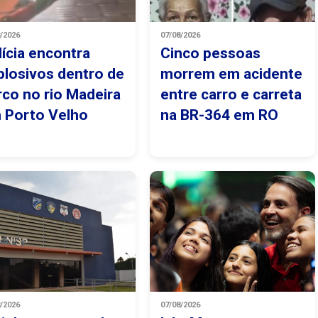
8/2026
07/08/2026
lícia encontra
Cinco pessoas
plosivos dentro de
morrem em acidente
rco no rio Madeira
entre carro e carreta
 Porto Velho
na BR-364 em RO
8/2026
07/08/2026