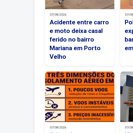
07/08/2026
07/0
Acidente entre carro
Po
e moto deixa casal
ex
ferido no bairro
ba
Mariana em Porto
em
Velho
07/08/2026
07/0