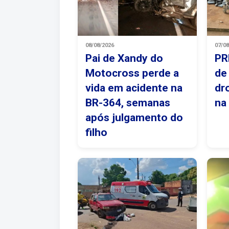
08/08/2026
07/0
Pai de Xandy do
PR
Motocross perde a
de
vida em acidente na
dr
BR-364, semanas
na
após julgamento do
filho