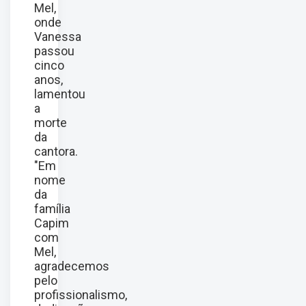
Mel,
onde
Vanessa
passou
cinco
anos,
lamentou
a
morte
da
cantora.
"Em
nome
da
família
Capim
com
Mel,
agradecemos
pelo
profissionalismo,