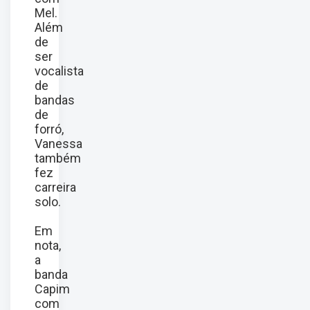
Mel.
Além
de
ser
vocalista
de
bandas
de
forró,
Vanessa
também
fez
carreira
solo.
Em
nota,
a
banda
Capim
com