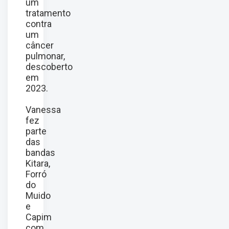
um
tratamento
contra
um
câncer
pulmonar,
descoberto
em
2023.
Vanessa
fez
parte
das
bandas
Kitara,
Forró
do
Muido
e
Capim
com