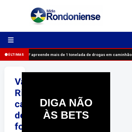
PRF apreende mais de 1 tonelada de drogas em caminhão
ÚLTIMAS
Vanessa
Rios,
DIGA NÃO
cantora
ÀS BETS
de
forró,