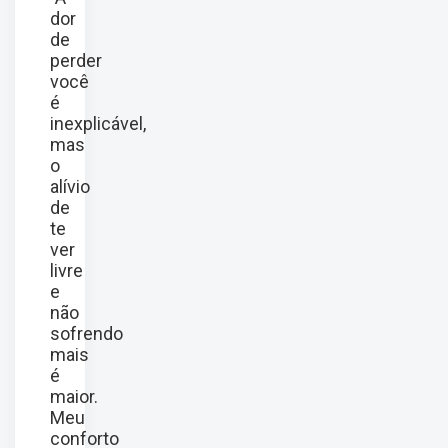
dor
de
perder
você
é
inexplicável,
mas
o
alívio
de
te
ver
livre
e
não
sofrendo
mais
é
maior.
Meu
conforto