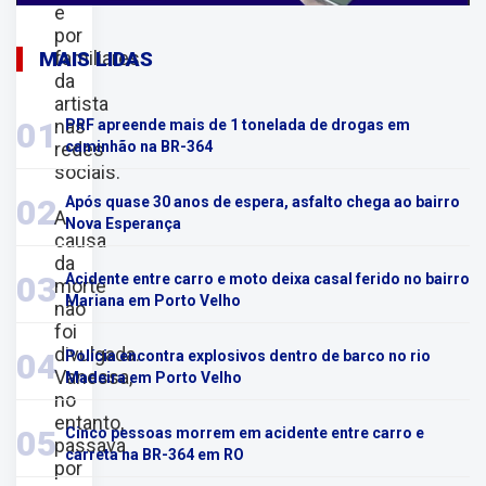
e
por
familiares
MAIS LIDAS
da
artista
nas
01
PRF apreende mais de 1 tonelada de drogas em
redes
caminhão na BR-364
sociais.
02
Após quase 30 anos de espera, asfalto chega ao bairro
A
Nova Esperança
causa
da
03
Acidente entre carro e moto deixa casal ferido no bairro
morte
Mariana em Porto Velho
não
foi
divulgada.
04
Polícia encontra explosivos dentro de barco no rio
Vanessa,
Madeira em Porto Velho
no
entanto,
05
Cinco pessoas morrem em acidente entre carro e
passava
carreta na BR-364 em RO
por