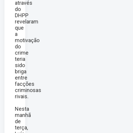
através
do
DHPP
revelaram
que
a
motivação
do
crime
teria
sido
briga
entre
facções
criminosas
rivais.
Nesta
manhã
de
terça,