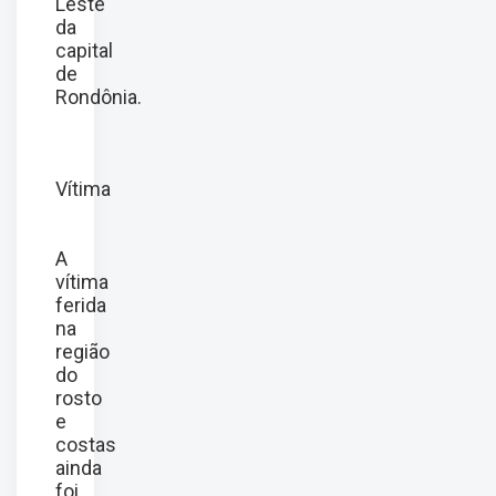
Leste
da
capital
de
Rondônia.
Vítima
A
vítima
ferida
na
região
do
rosto
e
costas
ainda
foi