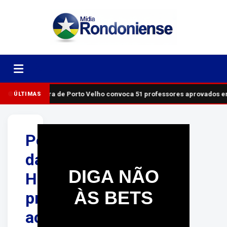
Prefeitura de Porto Velho convoca 51 professores aprovados em
ÚLTIMAS
Policiais
da
DIGA NÃO
Homicídios
ÀS BETS
prendem
acusados