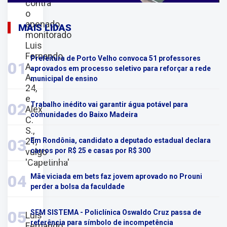
contra
o
apenado
MAIS LIDAS
monitorado
Luis
Fernando
Prefeitura de Porto Velho convoca 51 professores
01
A.
aprovados em processo seletivo para reforçar a rede
A.,
municipal de ensino
24,
e
02
Trabalho inédito vai garantir água potável para
Alex
comunidades do Baixo Madeira
C.
S.,
21,
03
Em Rondônia, candidato a deputado estadual declara
vulgo
carros por R$ 25 e casas por R$ 300
'Capetinha'
04
Mãe viciada em bets faz jovem aprovado no Prouni
perder a bolsa da faculdade
05
SEM SISTEMA - Policlínica Oswaldo Cruz passa de
Luis
referência para símbolo de incompetência
Fernando