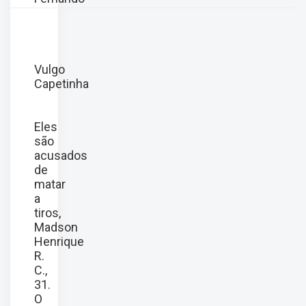
Vulgo
Capetinha
Eles
são
acusados
de
matar
a
tiros,
Madson
Henrique
R.
C.,
31.
O