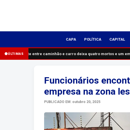
CAPA
POLÍTICA
CAPITAL
Acidente entre caminhão e carro deixa quatro mortos e um em 
ÚLTIMAS
Funcionários enco
empresa na zona lest
PUBLICADO EM: outubro 20, 2025