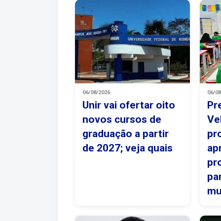
06/08/2026
06/0
Unir vai ofertar oito
Pr
novos cursos de
Ve
graduação a partir
pr
de 2027; veja quais
ap
pr
pa
mu