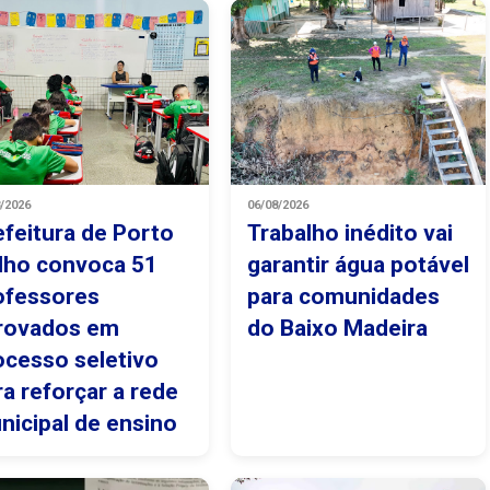
8/2026
06/08/2026
efeitura de Porto
Trabalho inédito vai
lho convoca 51
garantir água potável
ofessores
para comunidades
rovados em
do Baixo Madeira
ocesso seletivo
ra reforçar a rede
nicipal de ensino