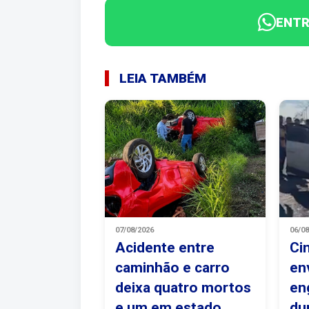
ENTR
LEIA TAMBÉM
07/08/2026
06/0
Acidente entre
Ci
caminhão e carro
en
deixa quatro mortos
en
e um em estado
du