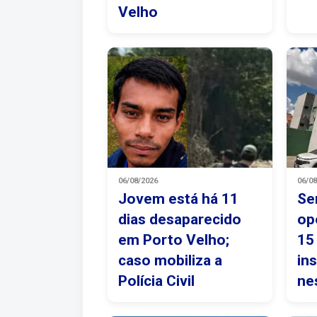
Velho
06/08/2026
06/0
Jovem está há 11
Se
dias desaparecido
op
em Porto Velho;
15
caso mobiliza a
in
Polícia Civil
ne