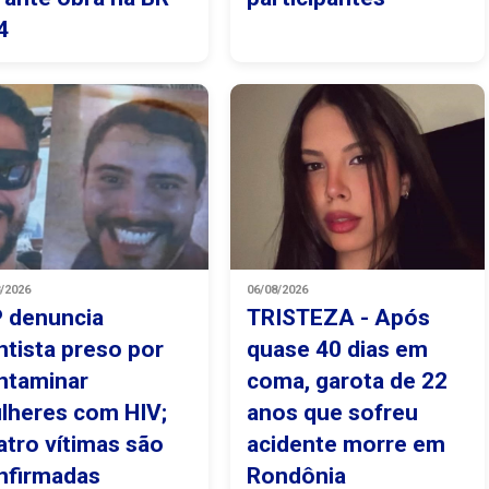
4
8/2026
06/08/2026
 denuncia
TRISTEZA - Após
ntista preso por
quase 40 dias em
ntaminar
coma, garota de 22
lheres com HIV;
anos que sofreu
atro vítimas são
acidente morre em
nfirmadas
Rondônia