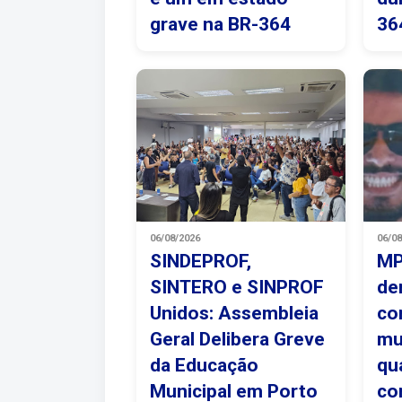
grave na BR-364
36
06/08/2026
06/0
SINDEPROF,
MP
SINTERO e SINPROF
de
Unidos: Assembleia
co
Geral Delibera Greve
mu
da Educação
qu
Municipal em Porto
co