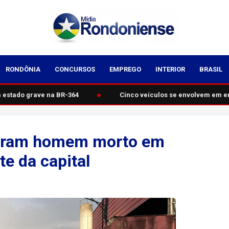
RONDÔNIA
CONCURSOS
EMPREGO
INTERIOR
BRASIL
●
estado grave na BR-364
Cinco veículos se envolvem em en
ntram homem morto em
e da capital