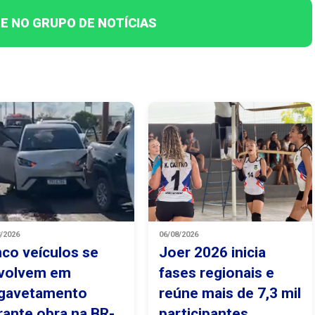
E NO GRUPO DE NOTÍCIAS
8/2026
06/08/2026
nco veículos se
Joer 2026 inicia
volvem em
fases regionais e
gavetamento
reúne mais de 7,3 mil
rante obra na BR-
participantes