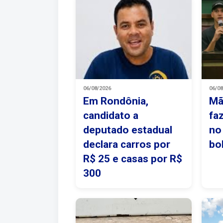
06/08/2026
06/0
Em Rondônia,
Mã
candidato a
fa
deputado estadual
no
declara carros por
bo
R$ 25 e casas por R$
300