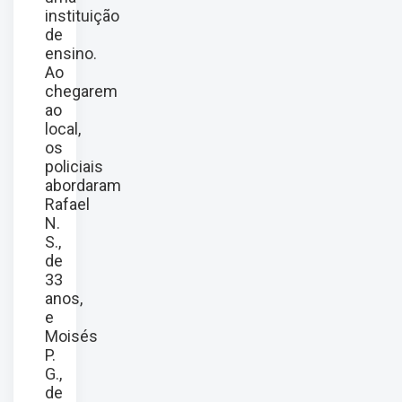
instituição
de
ensino.
Ao
chegarem
ao
local,
os
policiais
abordaram
Rafael
N.
S.,
de
33
anos,
e
Moisés
P.
G.,
de