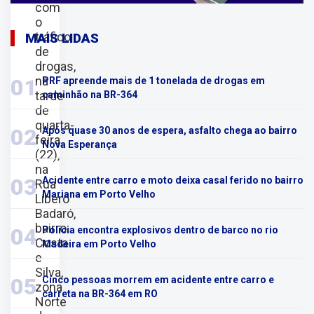
com
o
tráfico
MAIS LIDAS
de
drogas,
na
01
PRF apreende mais de 1 tonelada de drogas em
tarde
caminhão na BR-364
de
quarta-
02
Após quase 30 anos de espera, asfalto chega ao bairro
feira
Nova Esperança
(22),
na
03
Acidente entre carro e moto deixa casal ferido no bairro
Rua
Mariana em Porto Velho
Líbero
Badaró,
bairro
04
Polícia encontra explosivos dentro de barco no rio
Costa
Madeira em Porto Velho
e
Silva,
05
Cinco pessoas morrem em acidente entre carro e
zona
carreta na BR-364 em RO
Norte