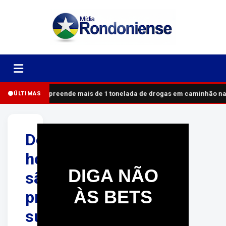
PRF apreende mais de 1 tonelada de drogas em caminhão na
ÚLTIMAS
Dois
homens
DIGA NÃO
são
ÀS BETS
presos
suspeitos