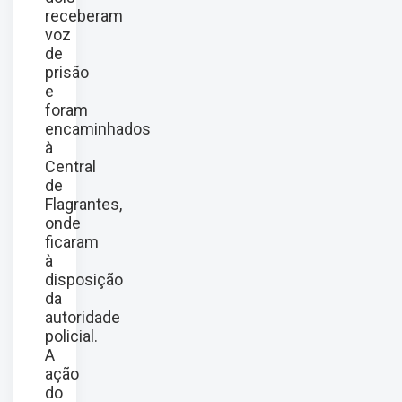
receberam
voz
de
prisão
e
foram
encaminhados
à
Central
de
Flagrantes,
onde
ficaram
à
disposição
da
autoridade
policial.
A
ação
do